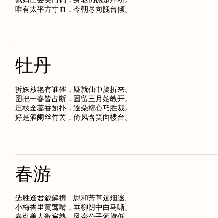
牡丹
拆妖放艳有谁催，疑就仙中旋折来。

图把一春皆占断，固留三月始教开。

压枝金蕊香如扑，逐朵檀心巧胜裁。

春游
选胜逢君叙解携，思和芳草远烟迷。

小梅香里黄莺啭，垂柳阴中白马嘶。

春引美人歌遍熟，风牵公子酒旗低。
