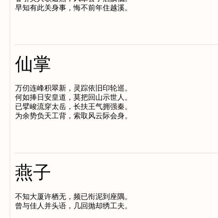
仙掌
万仞连峰积翠新，灵踪依旧印轮巡。

何如捧日安皇道，莫把回山示世人。

已擘峻流穿太岳，长扶王气拥强秦。

燕子
不知大厦许栖无，频已衔泥到座隅。
