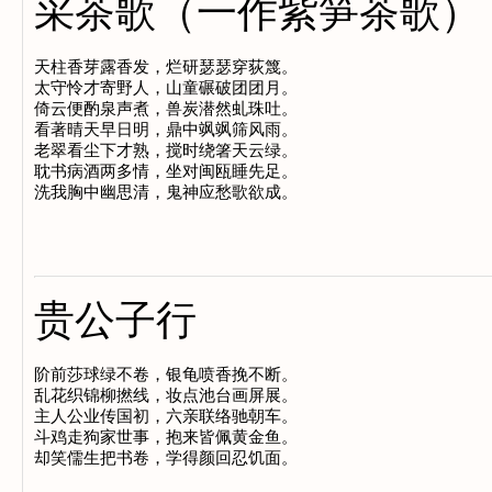
采茶歌（一作紫笋茶歌）
天柱香芽露香发，烂研瑟瑟穿荻篾。

太守怜才寄野人，山童碾破团团月。

倚云便酌泉声煮，兽炭潜然虬珠吐。

看著晴天早日明，鼎中飒飒筛风雨。

老翠看尘下才熟，搅时绕箸天云绿。

耽书病酒两多情，坐对闽瓯睡先足。

贵公子行
阶前莎球绿不卷，银龟喷香挽不断。

乱花织锦柳撚线，妆点池台画屏展。

主人公业传国初，六亲联络驰朝车。

斗鸡走狗家世事，抱来皆佩黄金鱼。
