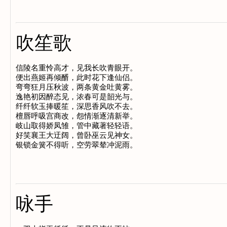
吹笙歌
信陵名重怜高才，见我长吹青眼开。

便出燕姬再倾醑，此时花下逢仙侣。

弯弯狂月压秋波，两条黄金吐黄雾。

逸艳初因醉态见，浓春可是韶光与。

纤纤软玉捧暖笙，深思香风吹不去。

檀唇呼吸宫商改，怨情渐逐清新举。

岐山取得娇凤雏，管中藏著轻轻语。

好笑襄王大迂阔，曾卧巫云见神女。

咏手