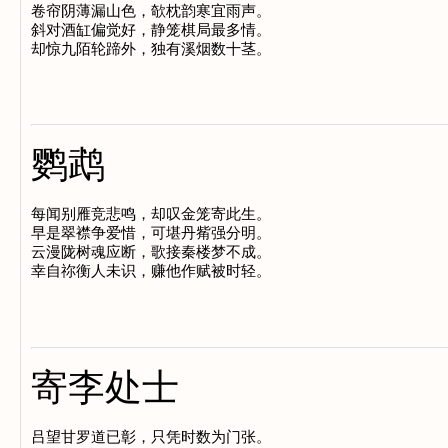
卷帘阴薄漏山色，欹枕韵寒宜雨声。

斜对酒缸偏觉好，静笼棋局最多情。

鹦鹉
每闻别雁竞悲鸣，却叹金笼寄此生。

早是翠襟争爱惜，可堪丹觜强分明。

云漫陇树魂应断，歌接秦楼梦不成。

寄李处士
吕望甘罗道已彰，只凭时数为门张。
