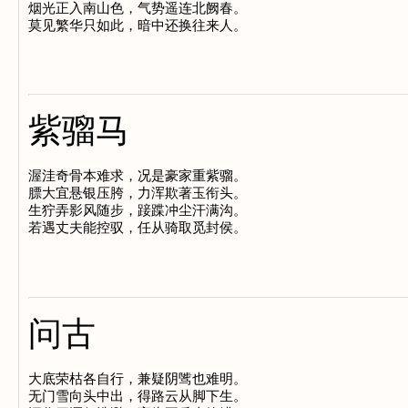
烟光正入南山色，气势遥连北阙春。

紫骝马
渥洼奇骨本难求，况是豪家重紫骝。

膘大宜悬银压胯，力浑欺著玉衔头。

生狞弄影风随步，踥蹀冲尘汗满沟。

问古
大底荣枯各自行，兼疑阴骘也难明。

无门雪向头中出，得路云从脚下生。
