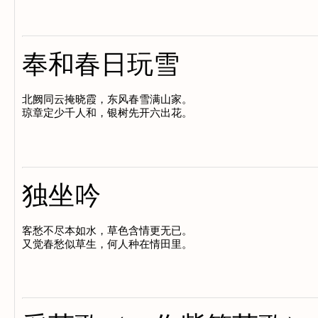
奉和春日玩雪
北阙同云掩晓霞，东风春雪满山家。

独坐吟
客愁不尽本如水，草色含情更无已。
