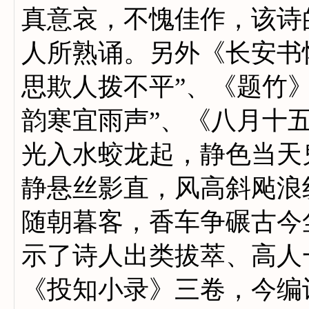
真意哀，不愧佳作，该诗
人所熟诵。另外《长安书
思欺人拨不平”、《题竹
韵寒宜雨声”、《八月十
光入水蛟龙起，静色当天
静悬丝影直，风高斜飐浪
随朝暮客，香车争碾古今
示了诗人出类拔萃、高人
《投知小录》三卷，今编