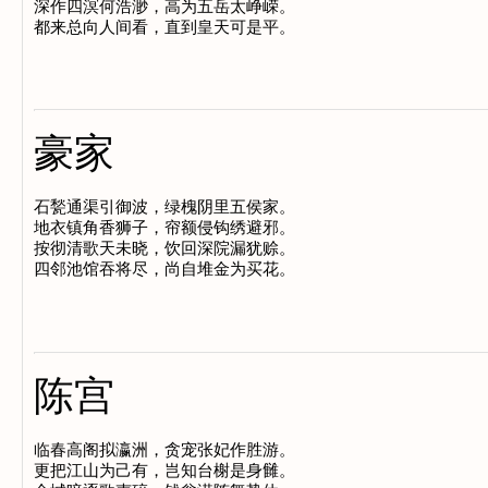
深作四溟何浩渺，高为五岳太峥嵘。

豪家
石甃通渠引御波，绿槐阴里五侯家。

地衣镇角香狮子，帘额侵钩绣避邪。

按彻清歌天未晓，饮回深院漏犹赊。

陈宫
临春高阁拟瀛洲，贪宠张妃作胜游。

更把江山为己有，岂知台榭是身雠。
