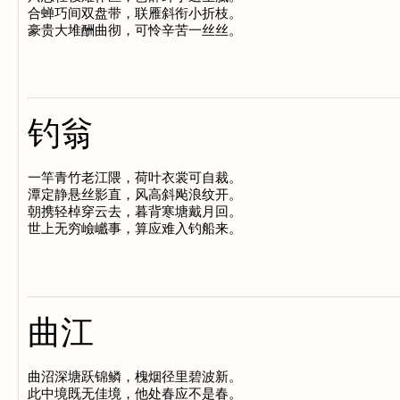
合蝉巧间双盘带，联雁斜衔小折枝。

钓翁
一竿青竹老江隈，荷叶衣裳可自裁。

潭定静悬丝影直，风高斜飐浪纹开。

朝携轻棹穿云去，暮背寒塘戴月回。

曲江
曲沼深塘跃锦鳞，槐烟径里碧波新。

此中境既无佳境，他处春应不是春。
