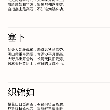
旗缝雁翅和竿袅，箭撚雕翎逐隼雄。

塞下
到处人皆著战袍，麾旗风紧马蹄劳。

黑山霜重弓添硬，青冢沙平月更高。

大野几重开雪岭，长河无限旧云涛。

织锦妇
桃花日日觅新奇，有镜何曾及画眉。

只恐轻梭难作匹，岂辞纤手遍生胝。
