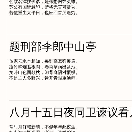
会致名津搜俊彦，是张愁网绊英雄。

苏公有国皆悬印，楚将无官可赏功。

题刑部李郎中山亭
侬家云水本相知，每到高斋强展眉。

瘦竹亸烟遮板阁，卷荷擎雨出盆池。

笑吟山色同欹枕，闲背庭阴对覆棋。

八月十五日夜同卫谏议看
常时月好赖新晴，不似年年此夜生。
