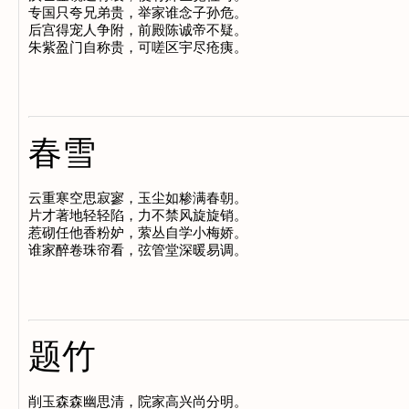
专国只夸兄弟贵，举家谁念子孙危。

后宫得宠人争附，前殿陈诚帝不疑。

春雪
云重寒空思寂寥，玉尘如糁满春朝。

片才著地轻轻陷，力不禁风旋旋销。

惹砌任他香粉妒，萦丛自学小梅娇。

题竹
削玉森森幽思清，院家高兴尚分明。
