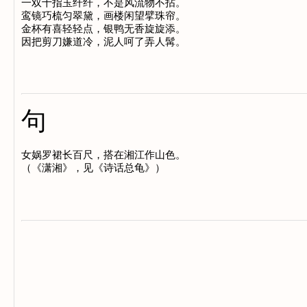
一双十指玉纤纤，不是风流物不拈。

鸾镜巧梳匀翠黛，画楼闲望擘珠帘。

金杯有喜轻轻点，银鸭无香旋旋添。

句
女娲罗裙长百尺，搭在湘江作山色。
