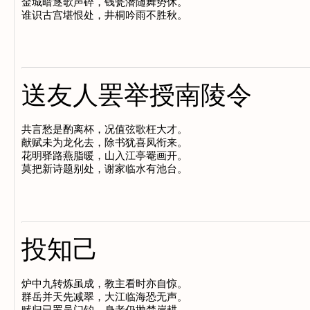
金城暗逐歌声碎，钱瓮潜随舞势休。

送友人罢举授南陵令
共言愁是酌离杯，况值弦歌枉大才。

献赋未为龙化去，除书犹喜凤衔来。

花明驿路燕脂暖，山入江亭罨画开。

投知己
炉中九转炼虽成，教主看时亦自惊。

群岳并天先减翠，大江临海恐无声。

赋归已罢吴门钓，身老仍抛楚岸耕。
