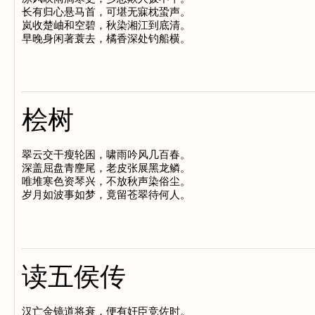
长有归心悬马首，可堪无寐枕蛩声。

岚收楚岫和空碧，秋染湘江到底清。

桧树
翠云交干瘦轮囷，啸雨吟风几百春。

深盖屈盘青麈尾，老皮张展黑龙鳞。

唯堆寒色资琴兴，不放秋声染俗尘。

读五侯传
汉亡金镜道将衰，便有奸臣竞佐时。
