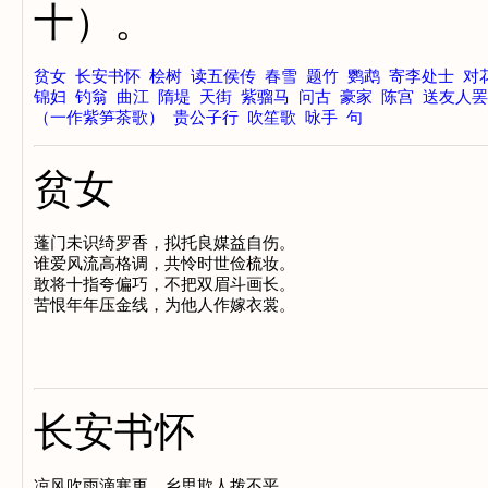
十）。
贫女
长安书怀
桧树
读五侯传
春雪
题竹
鹦鹉
寄李处士
对
锦妇
钓翁
曲江
隋堤
天街
紫骝马
问古
豪家
陈宫
送友人罢
（一作紫笋茶歌）
贵公子行
吹笙歌
咏手
句
贫女
蓬门未识绮罗香，拟托良媒益自伤。

谁爱风流高格调，共怜时世俭梳妆。

敢将十指夸偏巧，不把双眉斗画长。

长安书怀
凉风吹雨滴寒更，乡思欺人拨不平。
