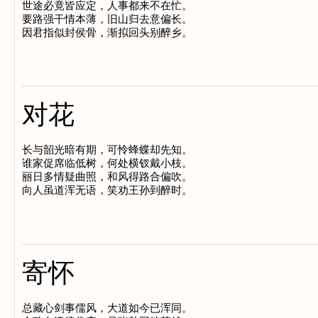
世途必竟皆应定，人事都来不在忙。

要路强干情本薄，旧山归去意偏长。

对花
长与韶光暗有期，可怜蜂蝶却先知。

谁家促席临低树，何处横钗戴小枝。

丽日多情疑曲照，和风得路合偏吹。

寄怀
总藏心剑事儒风，大道如今已浑同。
