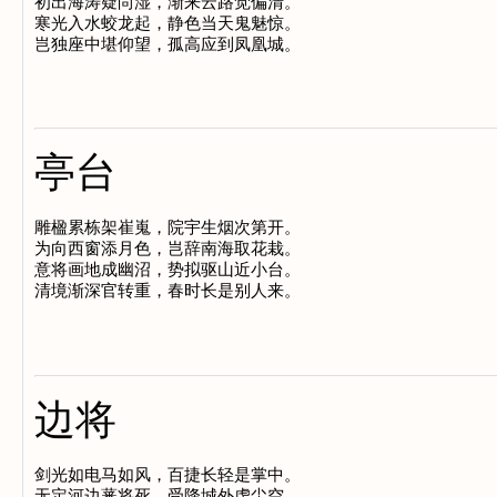
初出海涛疑尚湿，渐来云路觉偏清。

寒光入水蛟龙起，静色当天鬼魅惊。

亭台
雕楹累栋架崔嵬，院宇生烟次第开。

为向西窗添月色，岂辞南海取花栽。

意将画地成幽沼，势拟驱山近小台。

边将
剑光如电马如风，百捷长轻是掌中。

无定河边蕃将死，受降城外虏尘空。
