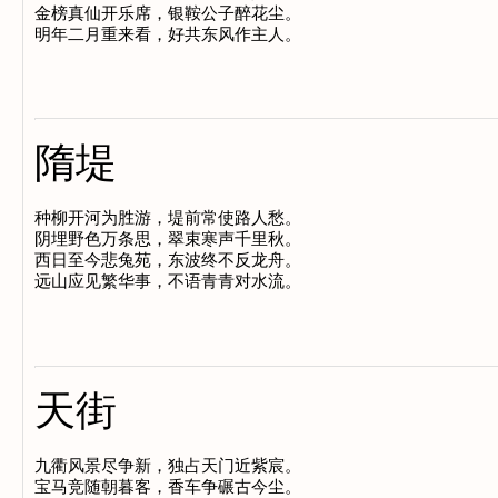
金榜真仙开乐席，银鞍公子醉花尘。

隋堤
种柳开河为胜游，堤前常使路人愁。

阴埋野色万条思，翠束寒声千里秋。

西日至今悲兔苑，东波终不反龙舟。

天街
九衢风景尽争新，独占天门近紫宸。

宝马竞随朝暮客，香车争碾古今尘。
