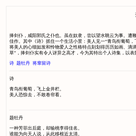
捧剑仆，咸阳郭氏之仆也。虽在奴隶，尝以望水眺云为事。遭
佳作。其中《诗》抓住一个生活小景：美人见一“青鸟衔葡萄，
将美人的心细如发和怜物爱人之性格特点刻划得历历如画、滴滴
草”，捧剑仆实有令人讶异之高才，今为其特出个人诗集，以表
诗
题牡丹
将窜留诗
诗
青鸟衔葡萄，飞上金井栏。

题牡丹
一种芳菲出后庭，却输桃李得佳名。
