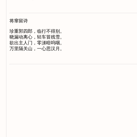
将窜留诗
珍重郭四郎，临行不得别。

晓漏动离心，轻车冒残雪。

欲出主人门，零涕暗呜咽。
