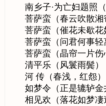
南乡子·为亡妇题照（
菩萨蛮（春云吹散湘
菩萨蛮（催花未歇花
菩萨蛮（问君何事轻
菩萨蛮（晶帘一片伤
清平乐（风鬟雨鬓）
河 传（春浅，红怨）
如梦令（正是辘轳金
相见欢（落花如梦凄