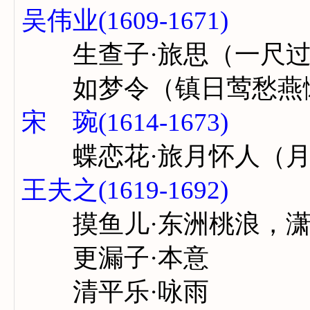
吴伟业(1609-1671)
生查子·旅思（一尺过
如梦令（镇日莺愁燕
宋 琬(1614-1673)
蝶恋花·旅月怀人（月
王夫之(1619-1692)
摸鱼儿·东洲桃浪，潇
更漏子·本意
清平乐·咏雨