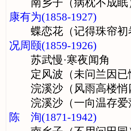
南乡子（病枕不成眠
康有为(1858-1927)
蝶恋花（记得珠帘初
况周颐(1859-1926)
苏武慢·寒夜闻角
定风波（未问兰因已
浣溪沙（风雨高楼悄
浣溪沙（一向温存爱
陈 洵(1871-1942)