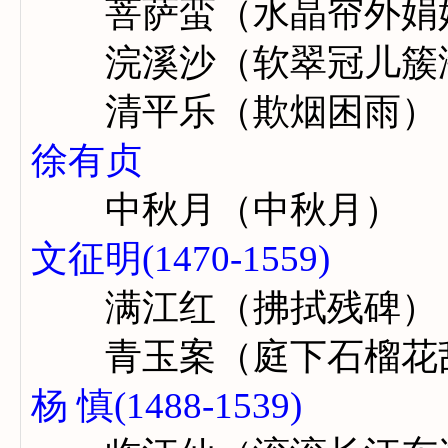
菩萨蛮（水晶帘外娟
浣溪沙（软翠冠儿簇
清平乐（欺烟困雨）
徐有贞
中秋月（中秋月）
文征明(1470-1559)
满江红（拂拭残碑）
青玉案（庭下石榴花
杨 慎(1488-1539)