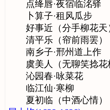
点绛唇·夜宿临洺驿
卜算子·租风瓜步
好事近（分手柳花天
清平乐（帘前雨罢）
南乡子·邢州道上作
虞美人（无聊笑捻花
沁园春·咏菜花
临江仙·寒柳
夏初临（中酒心情）