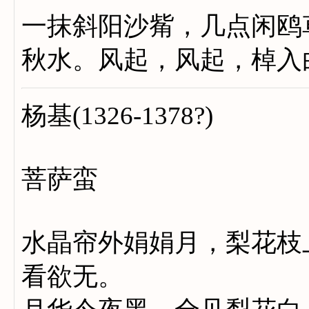
一抹斜阳沙觜，几点闲鸥
秋水。风起，风起，棹入
杨基(1326-1378?)
菩萨蛮
水晶帘外娟娟月，梨花枝
看欲无。