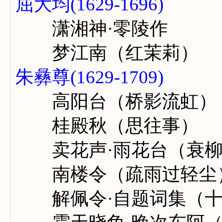
屈大均(1629-1696)
潇湘神·零陵作
梦江南（红茉莉）
朱彝尊(1629-1709)
高阳台（桥影流虹）
桂殿秋（思往事）
卖花声·雨花台（衰柳
南楼令（疏雨过轻尘
解佩令·自题词集（十