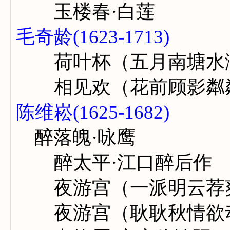
玉楼春·白莲
毛奇龄(1623-1713)
荷叶杯（五月南塘水
相见欢（花前顾影粼
陈维崧(1625-1682)
醉落魄·咏鹰
醉太平·江口醉后作
夜游宫（一派明云荐
夜游宫（耿耿秋情欲