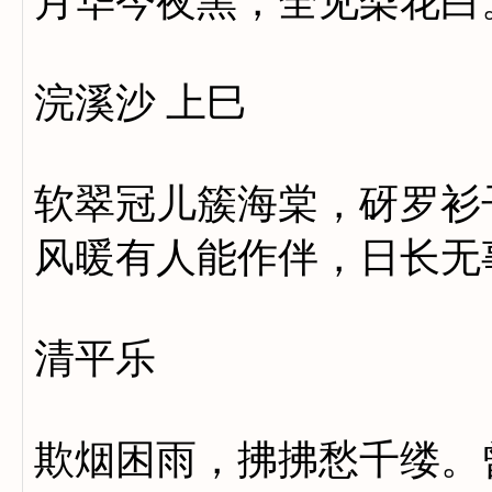
月华今夜黑，全见梨花白
浣溪沙 上巳
软翠冠儿簇海棠，砑罗衫
风暖有人能作伴，日长无
清平乐
欺烟困雨，拂拂愁千缕。