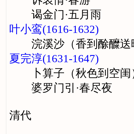
谒金门·五月雨
叶小鸾(1616-1632)
浣溪沙（香到酴醾送
夏完淳(1631-1647)
卜算子（秋色到空闺
婆罗门引·春尽夜
清代