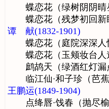
蝶恋花（绿树阴阴晴
蝶恋花（残梦初回新
谭 献(1832-1901)
蝶恋花（庭院深深人
蝶恋花（玉颊妆台人
鹧鸪天（绿酒红灯漏
临江仙·和子珍（芭蕉
王鹏运(1849-1904)
点绛唇·饯春（抛尽榆