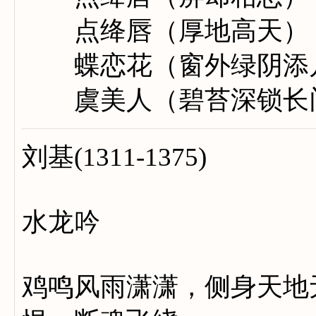
点绛唇（厚地高天）
蝶恋花（窗外绿阴添
虞美人（碧苔深锁长
刘基(1311-1375)
水龙吟
鸡鸣风雨潇潇，侧身天地