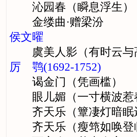
沁园春（瞬息浮生）
金缕曲·赠梁汾
侯文曜
虞美人影（有时云与
厉 鹗(1692-1752)
谒金门（凭画槛）
眼儿媚（一寸横波惹
齐天乐（簟凄灯暗眠
齐天乐（瘦筇如唤登