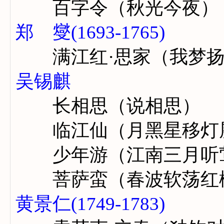
百字令（秋光今夜）
郑 燮(1693-1765)
满江红·思家（我梦扬
吴锡麒
长相思（说相思）
临江仙（月黑星移灯
少年游（江南三月听
菩萨蛮（春波软荡红
黄景仁(1749-1783)