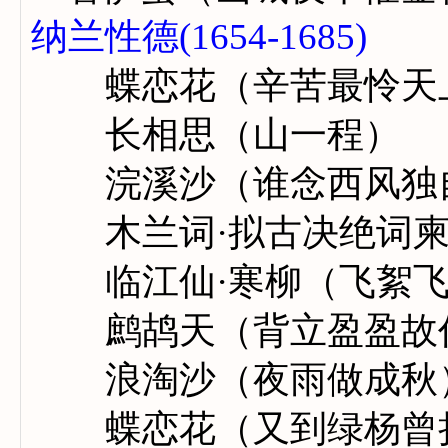
纳兰性德(1654-1685)
蝶恋花（辛苦最怜天
长相思（山一程）
浣溪沙（谁念西风独
木兰词·拟古决绝词柬
临江仙·寒柳（飞絮飞
鹧鸪天（背立盈盈故
浪淘沙（夜雨做成秋
蝶恋花（又到绿杨曾