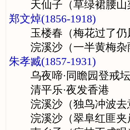
天仙子（草绿裙腰山
郑文焯(1856-1918)
玉楼春（梅花过了仍
浣溪沙（一半黄梅杂
朱孝臧(1857-1931)
乌夜啼·同瞻园登戒坛
清平乐·夜发香港
浣溪沙（独鸟冲波去
浣溪沙（翠阜红匪夹