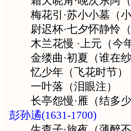
霜天晓角·晚次东阿（
梅花引·苏小小墓（小
尉迟杯·七夕怀静怜（
木兰花慢 ·上元（今
金缕曲·初夏（谁在纱
忆少年（飞花时节）
一叶落（泪眼注）
长亭怨慢·雁（结多少
彭孙遹(1631-1700)
生查子·旅夜（薄醉不