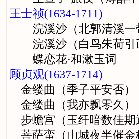
王士祯(1634-1711)
浣溪沙（北郭清溪一
浣溪沙（白鸟朱荷引
蝶恋花·和漱玉词
顾贞观(1637-1714)
金缕曲（季子平安否）
金缕曲（我亦飘零久）
步蟾宫（玉纤暗数佳期
菩萨蛮（山城夜半催金