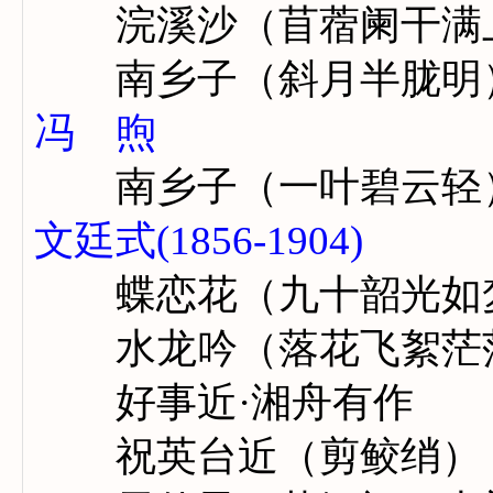
浣溪沙（苜蓿阑干满
南乡子（斜月半胧明
冯 煦
南乡子（一叶碧云轻
文廷式(1856-1904)
蝶恋花（九十韶光如
水龙吟（落花飞絮茫
好事近·湘舟有作
祝英台近（剪鲛绡）