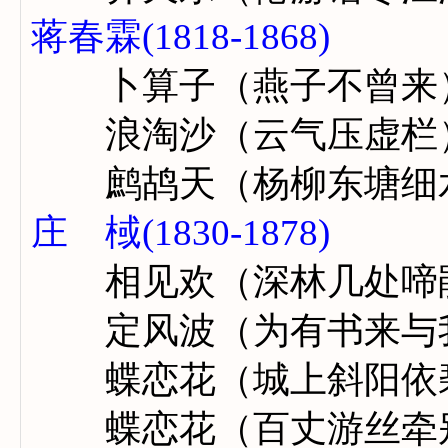
蒋春霖(1818-1868)
卜算子（燕子不曾来
浪淘沙（云气压虚栏
鹧鸪天（杨柳东塘细
庄 棫(1830-1878)
相见欢（深林几处啼
定风波（为有书来与
蝶恋花（城上斜阳依
蝶恋花（百丈游丝牵