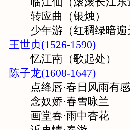
临江仙（滚滚长江东
转应曲（银烛）
少年游（红稠绿暗遍
王世贞(1526-1590)
忆江南（歌起处）
陈子龙(1608-1647)
点绛唇·春日风雨有
念奴娇·春雪咏兰
画堂春·雨中杏花
诉衷情·春游