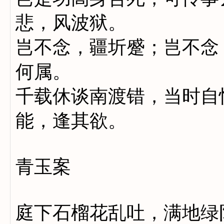
悲，风波狱。
岂不念，疆圻蹙；岂不念
何属。
千载休谈南渡错，当时自
能，逢其欲。
青玉案
庭下石榴花乱吐，满地绿