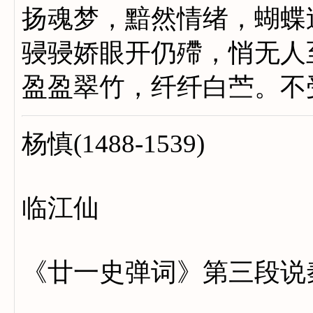
扬魂梦，黯然情绪，
骎骎娇眼开仍殢，悄无人
盈盈翠竹，纤纤白苎。不
杨慎(1488-1539)
临江仙
《廿一史弹词》第三段说