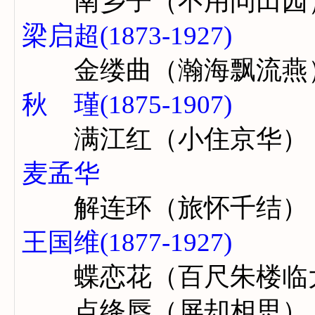
南乡子（不用问田园
梁启超(1873-1927)
金缕曲（瀚海飘流燕
秋 瑾(1875-1907)
满江红（小住京华）
麦孟华
解连环（旅怀千结）
王国维(1877-1927)
蝶恋花（百尺朱楼临
点绛唇（屏却相思）