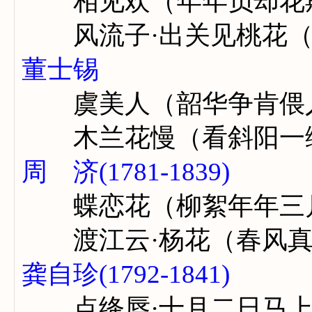
相见欢（年年负却花
风流子·出关见桃花（
董士锡
虞美人（韶华争肯偎
木兰花慢（看斜阳一
周 济(1781-1839)
蝶恋花（柳絮年年三
渡江云·杨花（春风真
龚自珍(1792-1841)
点绛唇·十月二日马上