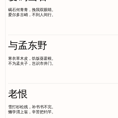
碣石何青青，挽我双眼睛。

与孟东野
寒衣草木皮，饥饭葵藿根。

老恨
雪打杉松残，补书书不完。
