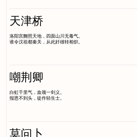
天津桥
洛阳宫阙照天地，四面山川无毒气。

嘲荆卿
白虹千里气，血颈一剑义。

莫问卜