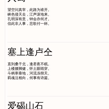
望空问真宰，此路为谁开。

峡色侵天去，江声滚地来。

孔明深有意，钟会亦何才。

塞上逢卢仝
直到桑干北，逢君夜不眠。

上楼腰脚健，怀土眼睛穿。

斗柄寒垂地，河流冻彻天。

爱碣山石