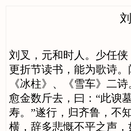
刘叉，元和时人。少任侠
更折节读书，能为歌诗。
《冰柱》、《雪车》二诗
愈金数斤去，曰：“此谀
寿。”遂行，归齐鲁，不
横，辞多悲慨不平之声，