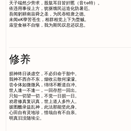
天子端然少旁求，股肱耳目皆奸慝（音te特）。

依违用事佞上方，犹驱饿民运造化防暑厄。

吾闻躬耕南亩舜之圣，为民吞蝗唐之德。

未闻eK孽苦苍生，相群相党上下为蝥贼。

修养
损神终日谈虚空，不必归命于胎中。

我神不西亦不东，烟收云散何濛濛。

尝令体如微微风，绵绵不断道自冲。

世人逢一不逢一，一回存想一回出。

只知一切望一切，不觉一日损一日。

劝君修真复识真，世上道人多忤人。

披图醮录益乱神，此法那能坚此身。

心田自有灵地珍，惜哉自有不自亲。
