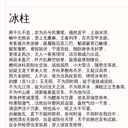
冰柱
师干久不息，农为兵兮民重嗟。骚然县宇，土崩水溃。

畹中无熟谷，垄上无桑麻。王春判序，百卉茁甲含葩。

有客避兵奔游僻，跋履险厄至三巴。貂裘蒙茸已敝缕，

鬓发蓬舥。雀惊鼠伏，宁遑安处。独卧旅舍无好梦，

更堪走风沙。天人一夜剪瑛琭，诘旦都成六出花。

南亩未盈尺，纤片乱舞空纷拏。旋落旋逐朝暾化，

檐间冰柱若削出交加。或低或昂，小大莹洁，随势无等差。

始疑玉龙下界来人世，齐向茅檐布爪牙。又疑汉高帝，

西方未斩蛇。人不识，谁为当风杖莫邪。铿镗冰有韵，

的皪（音li立）玉无瑕。不为四时雨，徒于道路成泥柤。

不为九江浪，徒为汩没天之涯。不为双井水，满瓯泛泛烹春茶。
不为中山浆，清新馥鼻盈百车。不为池与沼，

养鱼种芰成霪霪。不为醴泉与甘露，使名异瑞世俗夸。

特禀朝澈气，洁然自许靡间其迩遐。森然气结一千里，

滴沥声沈十万家。明也虽小，暗之大不可遮。

勿被曲瓦，直下不能抑群邪。奈何时逼，不得时在我目中，

倏然漂去无馀些。自是成毁任天理，天于此物岂宜有忒赊。

反令井蛙壁虫变容易，背人缩首竞呀呀。
