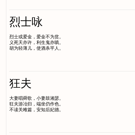
烈士咏
烈士或爱金，爱金不为贫。

义死天亦许，利生鬼亦嗔。

狂夫
大妻唱舜歌，小妻鼓湘瑟。

狂夫游冶归，端坐仍作色。
