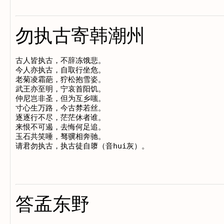
勿执古寄韩潮州
古人皆执古，不辞冻饿悲。

今人亦执古，自取行坐危。

老菊凌霜葩，狞松抱雪姿。

武王亦至明，宁哀首阳饥。

仲尼岂非圣，但为互乡嗤。

寸心生万路，今古棼若丝。

逐逐行不尽，茫茫休者谁。

来恨不可遏，去悔何足追。

玉石共笑唾，驽骥相奔驰。

答孟东野