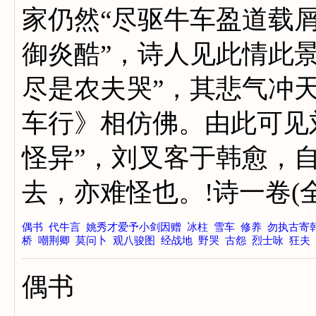
家仍然“尽驱牛车盈道载屑
御炎酷”，诗人见此情此
尽是农夫哭”，其悲气冲
车行》相仿佛。由此可见
怪异”，刘叉客于韩愈，
去，亦难怪也。!诗一卷
偶书
代牛言
姚秀才爱予小剑因赠
冰柱
雪车
修养
勿执古寄
桥
嘲荆卿
莫问卜
观八骏图
经战地
野哭
古怨
烈士咏
狂夫
偶书