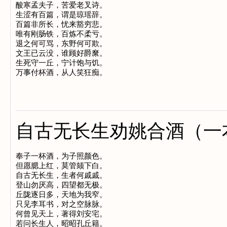
酸寒孟夫子，苦爱老叉诗。

生涩有百篇，谓是琼瑶辞。

百篇非所长，忧来豁穷悲。

唯有刚肠铁，百炼不柔亏。

退之何可骂，东野何可欺。

文王已云没，谁顾好爵縻。

生死守一丘，宁计饱与饥。

自古无长生劝姚合酒（一
奉子一杯酒，为子照颜色。

但愿腮上红，莫管颏下白。

自古无长生，生者何戚戚。

登山勿厌高，四望都无极。

丘陇逐日多，天地为我窄。

只见李耳书，对之空脉脉。

何曾见天上，著得刘安宅。
