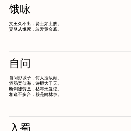
饿咏
文王久不出，贤士如土贱。

自问
自问彭城子，何人授汝颠。

酒肠宽似海，诗胆大于天。

断剑徒劳匣，枯琴无复弦。

入蜀