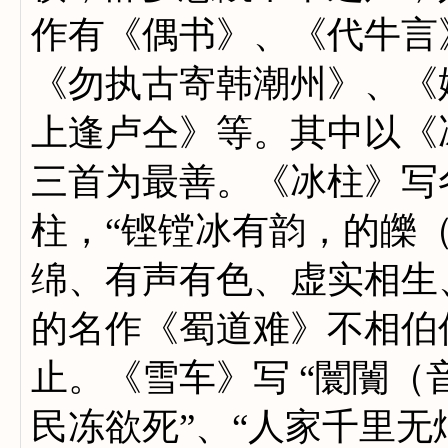
作有《偶书》、《代牛言
《勿执古寄韩潮州》、《
上逢卢仝》等。其中以《
三首为最善。《冰柱》写
柱，“铿镗冰有韵，的皪（
绵、有声有色、虚实相生
的名作《蜀道难》不相伯
止。《雪车》写 “闤闠（音
民冻欲死”、“人家千里无