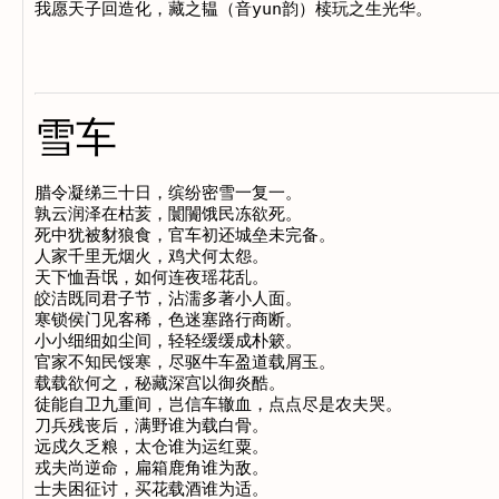
雪车
腊令凝绨三十日，缤纷密雪一复一。

孰云润泽在枯荄，闤闠饿民冻欲死。

死中犹被豺狼食，官车初还城垒未完备。

人家千里无烟火，鸡犬何太怨。

天下恤吾氓，如何连夜瑶花乱。

皎洁既同君子节，沾濡多著小人面。

寒锁侯门见客稀，色迷塞路行商断。

小小细细如尘间，轻轻缓缓成朴簌。

官家不知民馁寒，尽驱牛车盈道载屑玉。

载载欲何之，秘藏深宫以御炎酷。

徒能自卫九重间，岂信车辙血，点点尽是农夫哭。

刀兵残丧后，满野谁为载白骨。

远戍久乏粮，太仓谁为运红粟。

戎夫尚逆命，扁箱鹿角谁为敌。

士夫困征讨，买花载酒谁为适。
