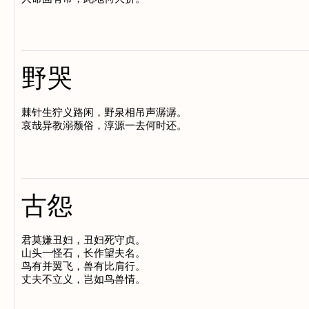
野哭
棘针生狞义路闲，野泉相吊声潺潺。

古怨
君莫嫌丑妇，丑妇死守贞。

山头一怪石，长作望夫名。

鸟有并翼飞，兽有比肩行。
