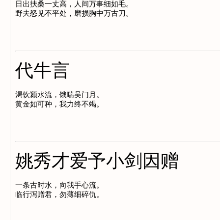
日出扶桑一丈高，人间万事细如毛。

代牛言
渴饮颍水流，饿喘吴门月。

姚秀才爱予小剑因赠
一条古时水，向我手心流。
