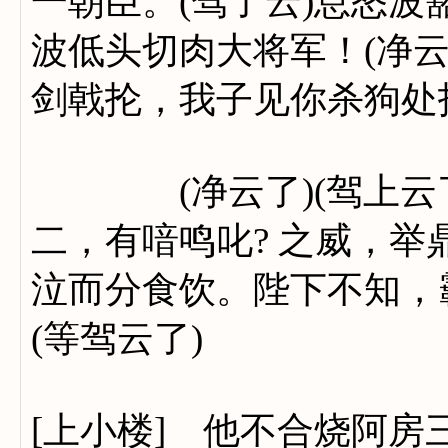
一朝臣。(驾了云)息怒波
波低头切肉大将军！(净
剑戟抡，我子见你杀狗处
(净云了)(驾上云了)
二，有喑鸣叱? 之威，
泣而分食饮。陛下不知，
(等驾云了)
[上小楼] 他不合烧阿