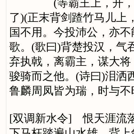
(等霸王上，开，一折
了)(正末背剑蹅竹马儿上
国不用。今投沛公，亦不
歌。(歌曰)背楚投汉，
弃执戟，离霸主，谋大将
骏骑而之他。(诗曰)泪
鲁麟周凤皆为瑞，时与不
[双调新水令] 恨天涯
下马枉踏遍山水雄，背上