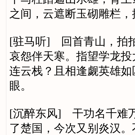
之间，云遮断玉砌雕栏，
[驻马听] 回首青山，
哀怨伴天寒。指望学龙投
连云栈？且相逢觑英雄如
眼。
[沉醉东风] 干功名千
了楚国，今次又别炎汉。