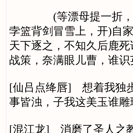
(等漂母提一折，下)(
孛篮背剑冒雪上，开)自
天下逐之，不知久后鹿死
战策，奈满眼儿曹，谁识
[仙吕点绛唇] 想着我
事皆浊，子我这美玉谁雕
[混江龙] 消磨了圣人