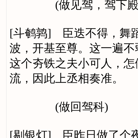
(做见驾，驾下殿
[斗鹌鹑] 臣迭不得，舞
波，开基至尊。这一遍不
这个夯铁之夫小可人，怎
流，因此上丞相奏准。
(做回驾科)
[剔银灯] 臣昨日做了