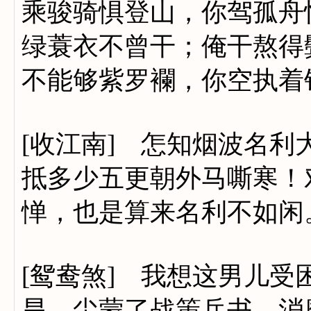
乘骏骑惧登山，你驾孤舟
绿蓑衣不曾干；俺干熬得
不能够紫罗襴，你空执着
[收江南] 怎知烟波名利大
抵多少五更朝外马嘶寒！
惮，也是算来名利不如闲
[鸳鸯煞] 我想这男儿
旱。尘蒙了战策兵书，消