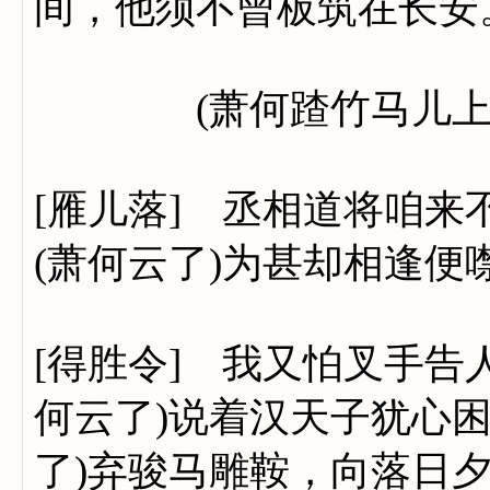
间，他须不曾板筑在长安
(萧何蹅竹马儿上
[雁儿落] 丞相道将咱
(萧何云了)为甚却相逢
[得胜令] 我又怕叉手告
何云了)说着汉天子犹心
了)弃骏马雕鞍，向落日