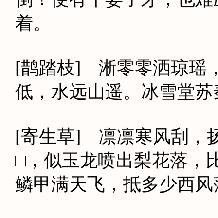
着。
[鹊踏枝] 淅零零洒琼
低，水远山遥。冰雪堂苏
[寄生草] 凛凛寒风刮
□，似玉龙喷出梨花落，
鳞甲满天飞，抵多少西风