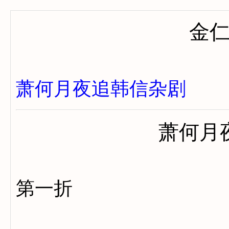
金
萧何月夜追韩信杂剧
萧何月
第一折