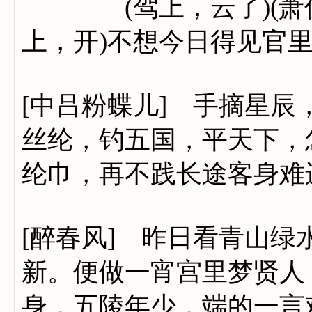
(驾上，云了)(萧何云
上，开)不想今日得见官
[中吕粉蝶儿] 手摘星
丝纶，钓五国，平天下，
纶巾，再不践长途客身难
[醉春风] 昨日看青山
新。便做一宵宫里梦贤人
身，五陵年少，端的一言