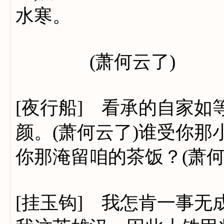
水寒。
(萧何云了)
[夜行船] 看承的自家
颜。(萧何云了)谁受你那
你那淹留咱的茶饭？(萧
[挂玉钩] 我怎肯一事无