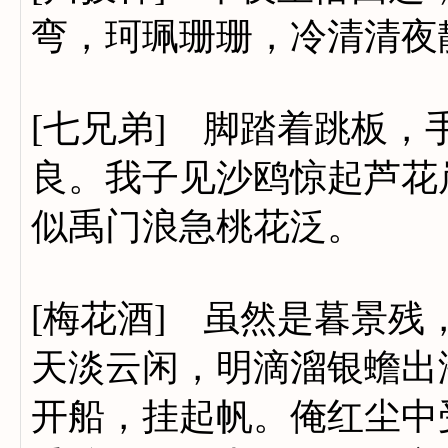
弯，珂珮珊珊，冷清清夜
[七兄弟] 脚踏着跳板
良。我子见沙鸥惊起芦花
似禹门浪急桃花泛。
[梅花酒] 虽然是暮景
天淡云闲，明滴溜银蟾出
开船，挂起帆。俺红尘中