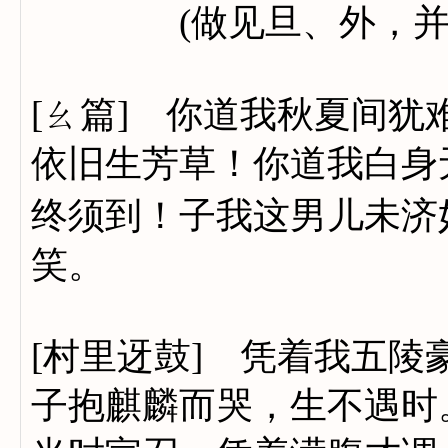
(做见旦、外，并旦施
[ㄠ篇] 你道我秋夏间
依旧生芳草！你道我白身
终须到！子我这男儿未济
笑。
[村里迓鼓] 凭着我五陵
子抱麒麟而哭，生不遇时