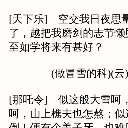
[天下乐] 空交我日夜
了，越把我磨剑的志节懒
至如学将来有甚好？
(做冒雪的科)(云)
[那吒令] 似这般大雪
呵，山上樵夫也怎熬；似
倒！便有个姜子牙，也难