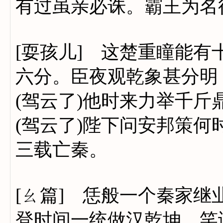
有过虽亲必诛。霸王为名
[耍孩儿] 这楚重瞳能有
六分。臣夜观乾象甚分明
(驾云了)他时来力举千
(驾云了)陛下问安邦策
三载亡秦。
[ㄠ篇] 恁般一个秦家
登时间一统做汉乾坤，笑