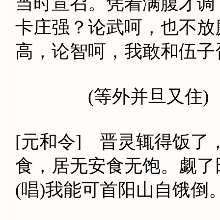
当时宣召。凭着满腹才调
卡庄强？论武呵，也不放
高，论智呵，我敢和伍子
(等外并旦又住)
[元和令] 晋灵辄得饭
食，居无安食无饱。觑了
(唱)我能可首阳山自饿倒