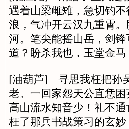
遇着山梁雌雉，急切钓不
浪，气冲开云汉九重霄。
河。笔尖能摇山岳，剑锋
道？盼杀我也，玉堂金马
[油葫芦] 寻思我枉把
老。一回家怨天公直恁困
高山流水知音少！礼不通
枉了那兵书战策习的玄妙