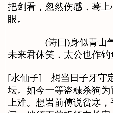
把剑看，忽然伤感，蓦上
眼。
(诗曰)身似青山气似
未来君休笑，太公也作钓
[水仙子] 想当日子牙
坛。如今一等盗糠杀狗为
上难。想岩前傅说贫寒，