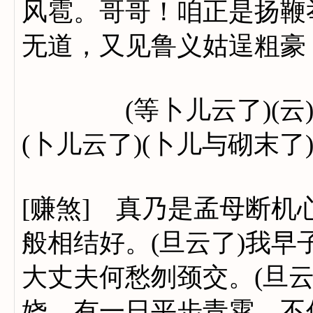
风雹。哥哥！咱正是扬鞭
无道，又见鲁义姑逞粗豪
(等卜儿云了)(云)
(卜儿云了)(卜儿与砌末了
[赚煞] 真乃是孟母断机
般相结好。(旦云了)我早
大丈夫何愁刎颈交。(旦
娆，有一日平步青霄，不