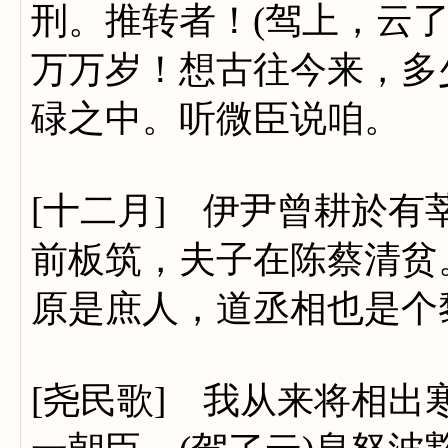
刑。推转者！(驾上，云了
万万岁！想古往今来，多
碌之中。听微臣说咱。
[十二月] 伊尹曾耕於
前板筑，夫子在陈蔡清贫
原是庶人，道丞相也是个
[尧民歌] 我从来将相出