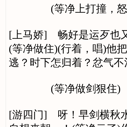
(等净上打撞，怒
[上马娇] 畅好是运歹
(等净做住)(行着，唱)
逃？时下怎归着？忿气不
(等净做剑狠住)
[游四门] 呀！早剑横秋