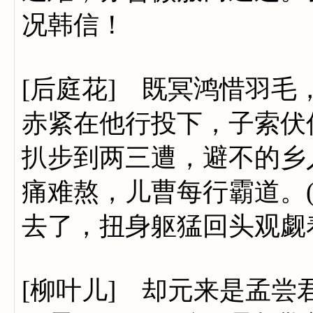
况韩信！
[后庭花] 既冥鸿惜羽毛
赤紧在他行投下，子索伏
扒步到两三遭，避不的乡
痛难熬，儿曹每行霸道。
去了，扭身躯猛回头观觑
[柳叶儿] 却元来是孟尝