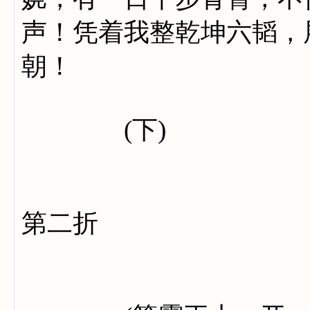
声！凭着我整乾坤六韬，
朝！
(下)
第二折