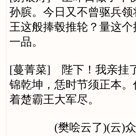
孙膑。今日又不曾驱兵领
王这般捧毂推轮？量这个
一品。
[蔓菁菜] 陛下！我亲
锦乾坤，恁时节须正本。
着楚霸王大军尽。
(樊哙云了)(云)众