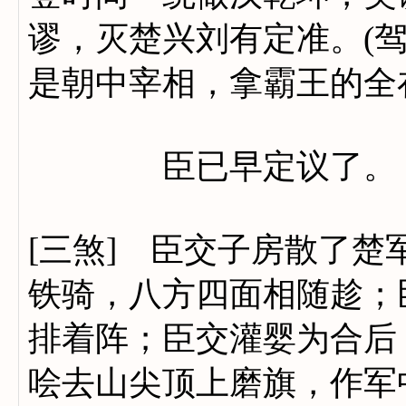
谬，灭楚兴刘有定准。(
是朝中宰相，拿霸王的全
臣已早定议了。
[三煞] 臣交子房散了
铁骑，八方四面相随趁；
排着阵；臣交灌婴为合后
哙去山尖顶上磨旗，作军