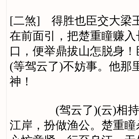
[二煞] 得胜也臣交大
在前面引，把楚重瞳赚入
口，便举鼎拔山怎脱身！
(等驾云了)不妨事。他
神！
(驾云了)(云)相持
江岸，扮做渔公。楚重瞳