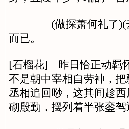
(做探萧何礼了)(云
而已。
[石榴花] 昨日恰正动
不是朝中宰相自劳神，把
丞相追回唦，这其间趁西
砌殷勤，摆列着半张銮驾