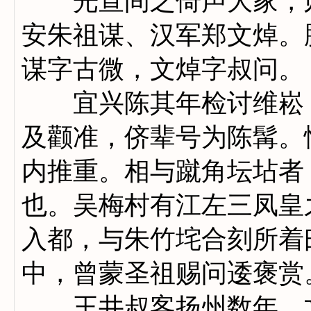
光宣间之倚声大家，则
安朱祖谋、汉军郑文焯。
谋字古微，文焯字叔问。
宜兴陈其年检讨维崧，
及颧准，侪辈号为陈髯。
内推重。相与蹴角坛坫者
也。吴梅村有江左三凤皇
入都，与朱竹垞合刻所着
中，曾蒙圣祖赐问逶褒赏
王井叔客扬州数年，文