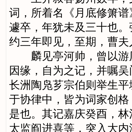
词，所着名《月底修箫谱
遽卒，年犹未及三十也。
约三年即见，至期，曹夫
麟见亭河帅，曾以游历
因缘，自为之记，并嘱吴
长洲陶凫芗宗伯则举生平
于协律中，皆为词家创格
是也。其记嘉庆癸酉，林
太监阎进喜等，突入大内