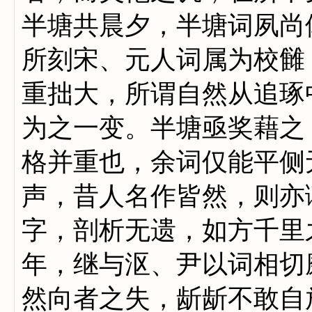
半塘共晨夕，半塘词夙尚
所刻宋、元人词属为校雠
重拙大，所谓自然从追琢
为之一变。半塘亟奖藉之
格并重也，余词仅能平侧
声，昔人名作皆然，则亦
字，剖析无遗，如方千里
年，继与沤、尹以词相切
然向者之失，龂龂不敢自