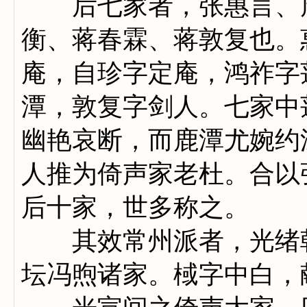
后七家者，张惠言、周
衡、蒋春霖、蒋敦复也。
庵，自珍字定庵，鸿祚字
潭，敦复字剑人。七家中
幽艳哀断，而鹿潭尤婉约
人推为倚声家老杜。合以
后十家，世多称之。
其效常州派者，光绪朝
坛冯煦诸家。棫字中白，