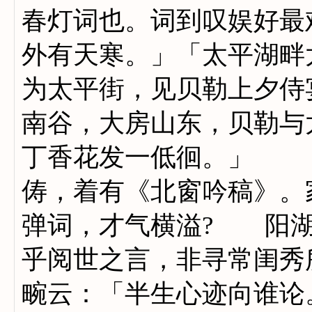
春灯词也。词到叹娱好最
外有天寒。」「太平湖畔
为太平街，见贝勒上夕侍
南谷，大房山东，贝勒与
丁香花发一低徊。」
俦，着有《北窗吟稿》。
弹词，才气横溢? 阳湖
乎阅世之言，非寻常闺秀
畹云：「半生心迹向谁论