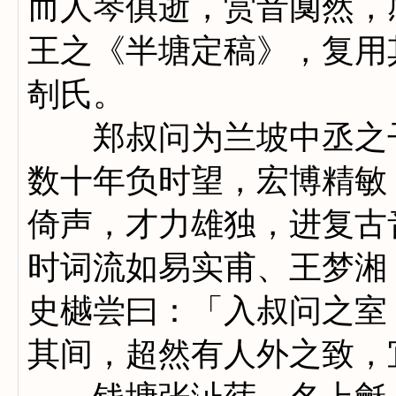
而人琴俱逝，赏音阒然，
王之《半塘定稿》，复用
剞氏。
郑叔问为兰坡中丞之子
数十年负时望，宏博精敏
倚声，才力雄独，进复古
时词流如易实甫、王梦湘
史樾尝曰：「入叔问之室
其间，超然有人外之致，