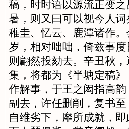
稿，时时语以源流正变之
暑，则又曰可以视今人词
稚圭、忆云、鹿潭诸作。
岁，相对咄咄，倚兹事度
则翩然投劾去。辛丑秋，
集，将都为《半塘定稿》
作解事，于王之闳指高韵
副去，许任删削，复书至
自维劣下，靡所成就，即