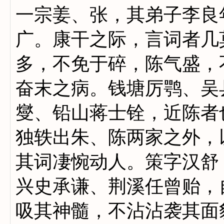
一宗姜、张，其弟子李良
广。康干之际，言词者几
多，不免于碎，陈气盛，
奋末之病。钱塘厉鹗、吴
燮、铅山蒋士铨，近陈者
独轶出朱、陈两家之外，
其词凄惋动人。策字汉舒
兴史承谦、荆溪任曾贻，
吸其神髓，不沾沾袭其面