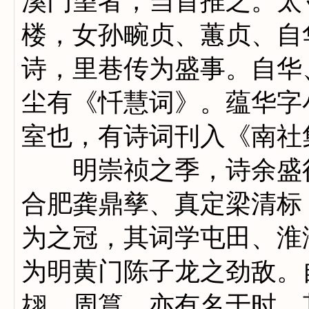
溪门望者，当首推之。太
楼，女孙畹贞、蕙贞、自
诗，里巷传为盛事。自华
尘有《忏慧词》。蕴华字
室也，有诗词刊入《南社
明崇祯之季，诗余盛行
合肥龚鼎孳、真定梁清标
为之冠，其词学屯田、淮
为明黄门陈子龙之劲敌。
翃、周篔，亦有名于时。