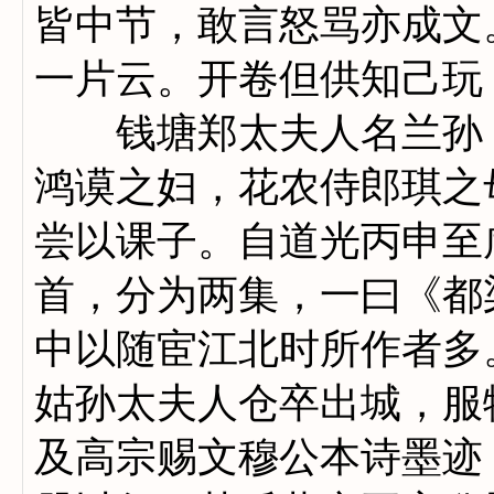
皆中节，敢言怒骂亦成文
一片云。开卷但供知己玩
钱塘郑太夫人名兰孙，
鸿谟之妇，花农侍郎琪之
尝以课子。自道光丙申至
首，分为两集，一曰《都
中以随宦江北时所作者多
姑孙太夫人仓卒出城，服
及高宗赐文穆公本诗墨迹