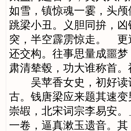
如雪，镇惊魂一霎，头颅
跳梁小丑。义胆同拚，凶
突，半空霹雳惊走。 更
还交构。往事思量成噩梦
肃清辇毂，功大谁称首。
吴苹香女史，初好读词
古。钱唐梁应来题其速变
崇嘏，北宋词宗李易安。
一卷，逼真漱玉遗音。其