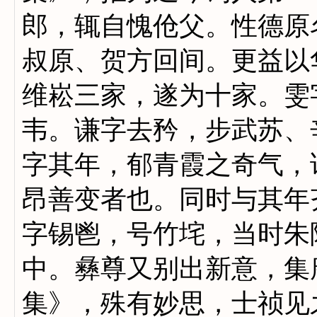
郎，辄自愧伧父。性德原
叔原、贺方回间。更益以
维崧三家，遂为十家。雯
韦。谦字去矜，步武苏、
字其年，郁青霞之奇气，
昂善变者也。同时与其年
字锡鬯，号竹垞，当时朱
中。彝尊又别出新意，集
集》，殊有妙思，士祯见