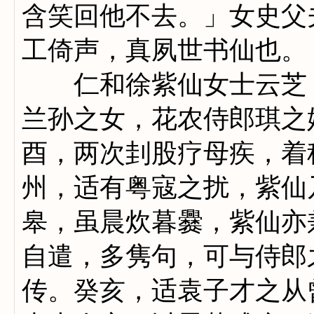
含笑回他不去。」女史父
工倚声，真夙世书仙也。
仁和徐紫仙女士云芝，
兰孙之女，花农侍郎琪之
酉，两次刲股疗母疾，着
州，适有粤寇之扰，紫仙
皋，虽晨炊暮爨，紫仙亦
自遣，多隽句，可与侍郎
传。癸亥，适袁子才之从