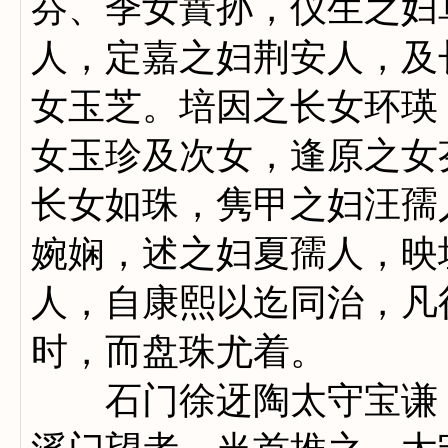
芬、季女蕡孙，仪生之妇
人，定嘉之妇荆安人，及
女玉芝。培因之长女环瑛
女玉珍及次女，逢原之女
长女如珠，隽甲之妇汪孺
婉娴，述之妇夏孺人，映
人，自康熙以迄同治，凡
时，而盘珠尤着。
石门徐迓陶太守宝谦，