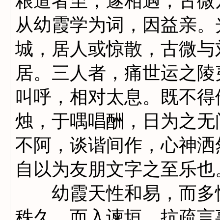
粮道者至，遂相遇，古微
从幼霞学为词，因益亲。
城，居人或惊散，古微与
居。三人者，痛世运之陵
叫呼，相对太息。既不得
烛，于喁唱酬，日为之无
不阿，谈谐间作，心神洒
自以为友朋文字之至乐也
幼霞天性和易，而多忧
秩久，而入谏垣，抗疏言