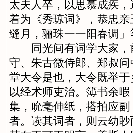
太夫人卒，以思慕成疾，
着为《秀琼词》，恭忠亲
缝月，骊珠一一阳春调」
同光间有词学大家，前
守、朱古微侍郎、郑叔问
堂大令是也，大令既举于
以经术师吏治。簿书余暇
集，吮毫伸纸，搭拍应副
者。读其词者，则云幼眇