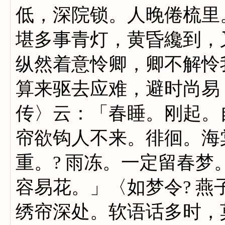
低，深院锁。人晚倦梳里
堪多事青灯，黄昏纔到，
纵然着意怜卿，卿不解怜
算来驱去应难，避时尚易
传〉云：「春睡。刚起。
帘欲钩人不来。徘徊。海
重。? 雨冻。一定留春
容易花。」〈如梦令? 
绣帘深处。软语话多时，