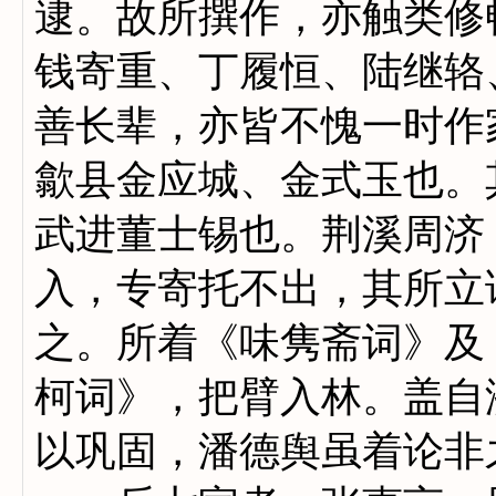
逮。故所撰作，亦触类修
钱寄重、丁履恒、陆继辂
善长辈，亦皆不愧一时作
歙县金应城、金式玉也。
武进董士锡也。荆溪周济
入，专寄托不出，其所立
之。所着《味隽斋词》及
柯词》，把臂入林。盖自
以巩固，潘德舆虽着论非