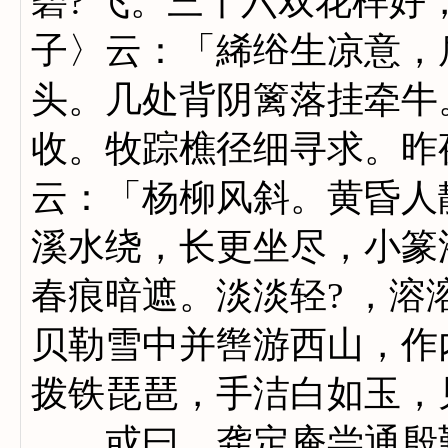
碧? 飞。三十六双花样
子〉云：「絺绤生凉意，
头。几处背阴篱落挂牵牛
收。牧踪樵径细寻求。昨
云：「杨柳风斜。黄昏人
溪水绕，长更坐尽，小篆
春痕暗遮。淡淡轻? ，
贝勒雪中并辔游西山，作
拨铁琵琶，手洁白如玉，
或曰，龚定庵尝通殷勤