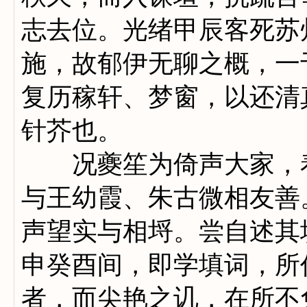
志去位。光绪甲辰客死苏
施，故郁伊无聊之概，一
复历稼轩、梦窗，以还清
针芥也。
况夔笙为倚声大家，着
与王幼霞、朱古微相友善
声望实与相埒。尝自述其
申癸酉间，即学填词，所
者，而尖艳之讥，在所不