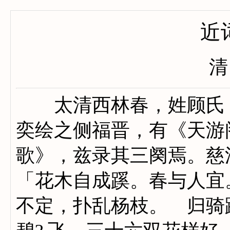
近
清
太清西林春，姓顾氏，
奕绘之侧福晋，有《天游
歌》，兹录其三阕焉。慈
「花木自成蹊。春与人宜
不定，扑乱杨枝。 归骑