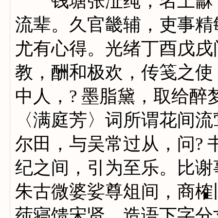
钱塘张沚莼，名上龢，
流辈。久官畿辅，吏事精
尤有心得。光绪丁酉戊戌
教，酬和极欢，传笺之使
中人，? 墨脂黛，取给
〈满庭芳〉词所谓花间流
尔田，与吴常过从，问? 
纪之间，引为至乐。比谢
朱古微婆娑尊俎间，商榷
莼寝馈宋贤，造语下字分