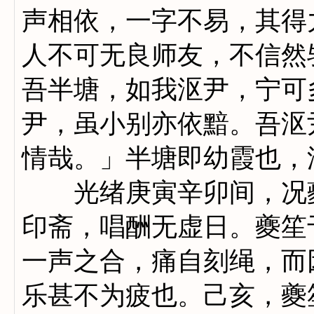
声相依，一字不易，其得
人不可无良师友，不信然
吾半塘，如我沤尹，宁可
尹，虽小别亦依黯。吾沤
情哉。」半塘即幼霞也，
光绪庚寅辛卯间，况夔
印斋，唱酬无虚日。夔笙
一声之合，痛自刻绳，而
乐甚不为疲也。己亥，夔