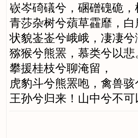
嵚岑碕礒兮，碅磳磈硊，
青莎杂树兮薠草靃靡，白
状貌崟崟兮峨峨，凄凄兮
猕猴兮熊罴，慕类兮以悲
攀援桂枝兮聊淹留，
虎豹斗兮熊罴咆，禽兽骇
王孙兮归来！山中兮不可