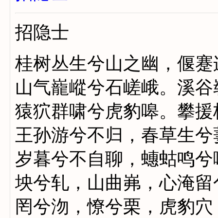
招隐士
桂树丛生兮山之幽，偃蹇
山气巃嵷兮石嵯峨。溪谷
猿狖群啸兮虎豹嗥。攀援
王孙游兮不归，春草生兮
岁暮兮不自聊，蟪蛄鸣兮
坱兮轧，山曲岪，心淹留
罔兮沕，憭兮栗，虎豹穴