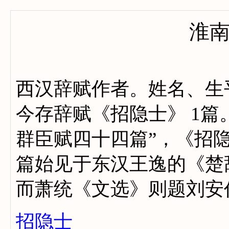
淮
西汉辞赋作者。姓名、生
今存辞赋《招隐士》 1篇
群臣赋四十四篇”，《招
篇始见于东汉王逸的《楚
而萧统《文选》则题刘安
招隐士