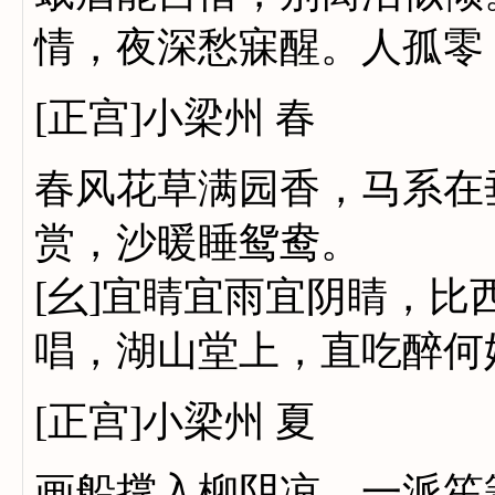
情，夜深愁寐醒。人孤零
[正宫]小梁州 春
春风花草满园香，马系在
赏，沙暖睡鸳鸯。
[幺]宜睛宜雨宜阴睛，
唱，湖山堂上，直吃醉何
[正宫]小梁州 夏
画船撑入柳阴凉，一派笙