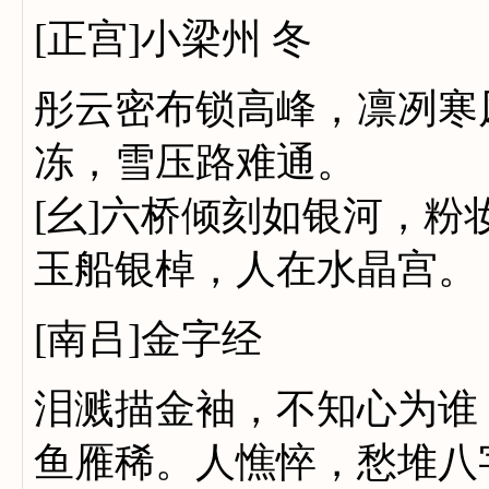
[正宫]小梁州 冬
彤云密布锁高峰，凛冽寒
冻，雪压路难通。
[幺]六桥倾刻如银河，
玉船银棹，人在水晶宫。
[南吕]金字经
泪溅描金袖，不知心为谁
鱼雁稀。人憔悴，愁堆八