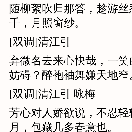
随柳絮吹归那答，趁游丝
千，月照窗纱。
[双调]清江引
弃微名去来心快哉，一笑
妨碍？醉袍袖舞嫌天地窄
[双调]清江引 咏梅
芳心对人娇欲说，不忍轻
月，包藏几多春意也。