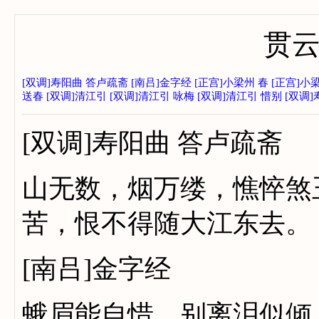
贯
[双调]寿阳曲 答卢疏斋
[南吕]金字经
[正宫]小梁州 春
[正宫]小
送春
[双调]清江引
[双调]清江引 咏梅
[双调]清江引 惜别
[双调
[双调]寿阳曲 答卢疏斋
山无数，烟万缕，憔悴煞
苦，恨不得随大江东去。
[南吕]金字经
蛾眉能自惜，别离泪似倾