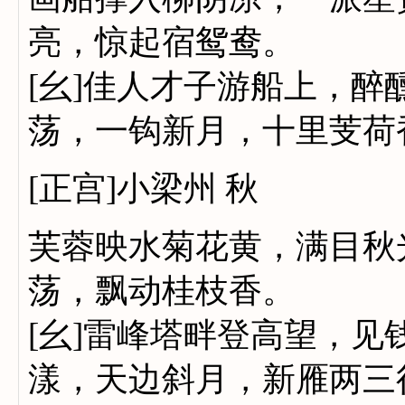
亮，惊起宿鸳鸯。
[幺]佳人才子游船上，
荡，一钩新月，十里芰荷
[正宫]小梁州 秋
芙蓉映水菊花黄，满目秋
荡，飘动桂枝香。
[幺]雷峰塔畔登高望，
漾，天边斜月，新雁两三