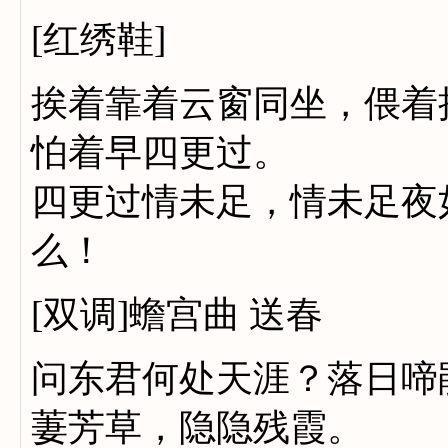
[红绣鞋]
挨着靠着云窗同坐，偎着
怕着早四更过。
四更过情未足，情未足夜
么！
[双调]蟾宫曲 送春
问东君何处天涯？落日啼
萋芳草，隐隐残霞。