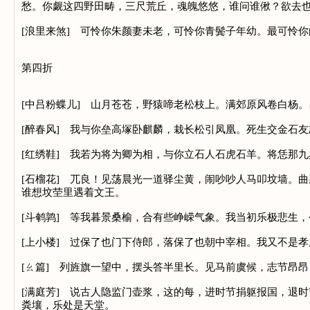
愁。你觑这四野田畴，三尺荒丘，魂魄悠悠，谁问谁偢？欲去
[浪里来煞] 可怜你朱颜妻未老，可怜你青鬓子年幼。最可怜
第四折
[中吕粉蝶儿] 山月苍苍，野猿啼老松枝上。满郊原风卷白杨
[醉春风] 我与你垒高塚卧麒麟，栽长松引凤凰。死生交金石
[红绣鞋] 我若为将为卿为相，与你立石人石虎石羊。将恁那
[石榴花] 兀良！见荡晨光一道驿尘黄，闹吵吵人马叩坟墙。
谁想坟茔里遇着文王。
[斗鹌鹑] 等我暮景桑榆，合有些峥嵘气象。我当初乐极悲生
[上小楼] 过保了也门下侍郎，落保了也朝中宰相。我又不是
[ㄠ篇] 列旌旗一望中，摆头答半里长。见马前虞候，志节昂
[满庭芳] 说古人隐监门壶浆，这的每，进时节捐躯报国，退
粪壤，乐处是天堂。