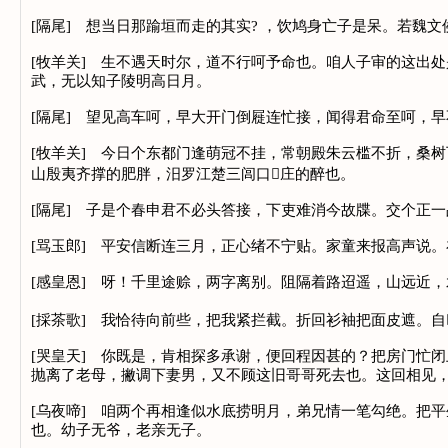
[隔尾] 想当日那踰垣而走的其实? ，饮鸠身亡子是呆。若
[牧羊关] 生不遇天时尔，道不行呵予命也。咱人子审的这出
武，无以知子陵明高日月。
[隔尾] 望见高车呵，早大开门倒屣连忙接，闻得君命至呵，
[牧羊关] 今日个东都门逢萌冠不挂，常朝殿朱云槛不折，桑
山殷夷齐撑的肥胖，汨罗江楚三闾口庄的醉也。
[隔尾] 子是个春申君不必头答接，下吏难消今故牒。交个正
[骂玉郎] 平安信断连三月，正心绪不宁贴。家童来报高声说
[感皇恩] 呀！千里途赊，两字离别。阻隔着路迢遥，山远近
[採茶歌] 我恰待向前些，把我紧拦截。折回衫袖把面皮遮。自
[哭皇天] 你既是，肯相探多承谢，便回程因甚的？把房门忙
抛离了老母，撇调下妻男，又不顾这旧哥哥死去也。这回相见
[乌夜啼] 咱两个再相逢似水底捞明月，弟兄情一笔勾绝。把
也。幼子无爷，老亲无子。