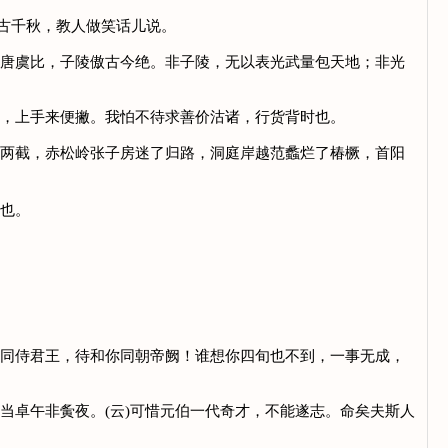
万古千秋，教人做笑话儿说。
量唐虞比，子陵傲古今绝。非子陵，无以表光武量包天地；非光
折，上手来便撇。我怕不待求善价沽诸，行货背时也。
做两截，赤松岭张子房迷了归路，洞庭岸越范蠡烂了椿橛，首阳
了也。
，同侍君王，待和你同朝帝阙！谁想你四旬也不到，一事无成，
当卓午非夤夜。(云)可惜元伯一代奇才，不能遂志。命矣夫斯人