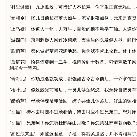
[村里迓鼓] 九原孤坟，可惜好人不长寿。你平生正直无私曲
[元和令] 怪几日前长星落大如斗，流光射夜如昼，元来是丧
[上马娇] 休道人一州，力万牛，百般的拽不动举车轴。人道
[游四门] 束剌剌惨人风过冷飕飕，支生生的头发似人揪。静
[胜葫芦] 都化做野草闲花满地愁。你为我不肯上坟丘。休！
[后庭花] 恰祭酒奠到一二斗，挽诗吟到十数首。可惜耗散了
到如今一笔勾。
[青哥儿] 你功成名就功成，都强如古今古今前后。一介寒儒
[梧叶儿] 似这般光前裕后，一灵儿荡荡悠悠。我亲身自把灵
[醋葫芦] 母亲伴魂帛即便回，婶子共侄儿休落后。好生的谢
[ㄠ篇] 待不去呵逆不过亲眷情，待去呵应不过兄弟口。想对
[ㄠ篇] 兄弟呵！你怎听杜鹃啼山月晓？你怎禁乱蝉声暮雨收
[高过浪来里] 则被这君章、子征，将我紧逼逐，并不肯相离