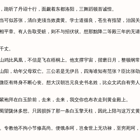
箱，跪听了丹诏十行，面觑着东都洛阳，三舞蹈顿首诚惶。
交当可似苏张，清白吏须当效龚黄。学士道循良，苍生有指望，治国
宰相平章。有人告取受赃，则不与招伏状。想那黜降二等殿三年的无
千丈。
把山鸡比凤凰，不信是飞在梧桐上。他支撑宇宙，揩磨日月，整顿纲
在山阳，幼年父母双亡。三公若是无伊吕，四海谁知有范张？臣比张
，微臣有终身不断心丧。想大汉朝岂元良史书名姓，比众文武自有旁
无紫袍拜在白玉阶前，去来，去来，我交你也布衣走到黄金殿上。
得蜀望陇休多想。只因损拆了那一条白玉擎天柱，因此上陪与这万丈
刚。专教他不拘小节修高尚。便饿杀呵，岂食世上无功禄，至穷死呵