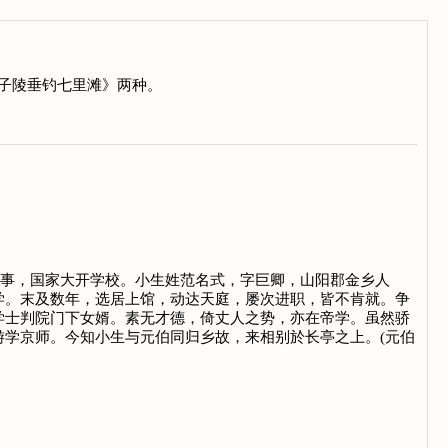
严子陵垂钓七里滩》两种。
无事，国家大开学校。小生姓范名式，字巨卿，山阳郡金乡人
学。末及数年，选居上馆，动达天庭，屡次进职，皆不肯就。争
学士判院门下女婿。素无才德，倚丈人之势，亦在帝学。虽然骄
学京师。今知小生与元伯同归乡故，来相别於长亭之上。(元伯