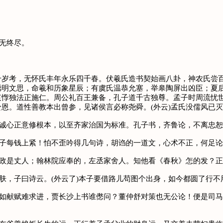
物无终尽。
千岁考，无怀氏丰年永乐四千春。伏羲氏造书契始画八卦，神农氏尝
聪明文思，命羲和历象星辰；有虞氏温恭允塞，举皋陶屏出凶臣；夏
哀惸独法正施仁。周公礼百王兼备，孔子道千古独尊。孟子时周流忧
恩。道性善教本出曾参，见诸侯言必称尧舜。(外云)孟氏没儒风已
从诚心正意修根本，以至齐家治国为标准。孔子书，齐鲁论，不离忠
老子每钱上紧！怕不歪吟得几句诗，胡诌的一道文，心术不正，何足
参政是丈人；翰林院应奉的，左丞家舍人。知他看《春秋》怎的发？
肤，子曰诗云。(外云了)本子要借路儿苟图个出身，如今都圆了行不
相如献赋难求进，贾长沙上书谁僽问？董仲舒对策也无公论！便是司