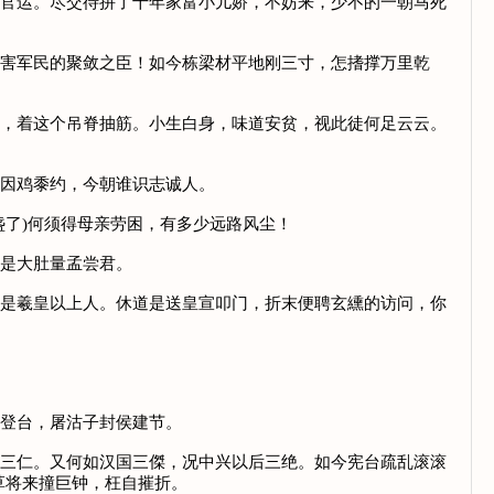
临官运。尽交待拚了十年家富小儿娇，不妨来，少不的一朝马死
火害军民的聚敛之臣！如今栋梁材平地刚三寸，怎搘撑万里乾
尽，着这个吊脊抽筋。小生白身，味道安贫，视此徒何足云云。
不因鸡黍约，今朝谁识志诚人。
盏了)何须得母亲劳困，有多少远路风尘！
便是大肚量孟尝君。
不是羲皇以上人。休道是送皇宣叩门，折末便聘玄纁的访问，你
省登台，屠沽子封侯建节。
室三仁。又何如汉国三傑，况中兴以后三绝。如今宪台疏乱滚滚
草将来撞巨钟，枉自摧折。