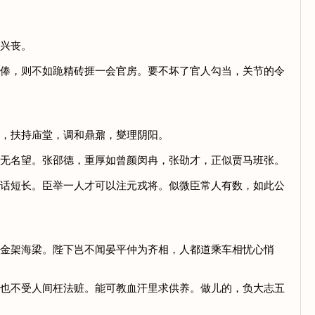
关兴丧。
请俸，则不如跪精砖捱一会官房。要不坏了官人勾当，关节的令
常，扶持庙堂，调和鼎鼐，燮理阴阳。
劭无名望。张邵德，重厚如曾颜闵冉，张劭才，正似贾马班张。
人话短长。臣举一人才可以注元戎将。似微臣常人有数，如此公
黄金架海梁。陛下岂不闻晏平仲为齐相，人都道乘车相忧心悄
，也不受人间枉法赃。能可教血汗里求供养。做儿的，负大志五