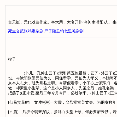
宫天挺，元代戏曲作家。字大用，大名开州(今河南濮阳)人。
死生交范张鸡黍杂剧
严子陵垂钓七里滩杂剧
楔子
(卜儿、孔仲山云了)(驾引第五伦丞相，云了)(外云了)(
也。与汝阳张邵元伯为友，同住帝学。元伯为人孝义，本隐晦
奈本人志大，耻为州县之职。今请假看亲，小子亦上塚拜扫，
傲，却素重小生辈。这个是小人同乡人，先圣之后，姓孔名嵩，
把盏了)(正末云)至后二年今月今日，必过汝阳。(仲山云了)(
[仙吕赏花时] 文质彬彬一大儒，义烈堂堂美丈夫。为朋友数
[ㄠ篇] 后岁今朝来探汝，参拜白头堂上母。何必要酿云腴，