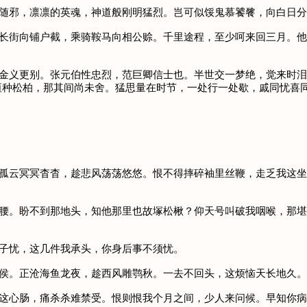
不随邪，凛凛的英魂，神道般刚明猛烈。岂可似馁鬼慕饕餮，向白日
钱长街向铺户截，乘骑鞍马向相公赊。千里途程，至少呵来回三月。
分金义更别。张元伯性忠烈，范巨卿信士也。半世交一梦绝，觉来时
垣种松柏，那其间尚未舍。猛思量在时节，一处行一处歇，戚同忧喜
伴孤云冥冥杳杳，趁悲风荡荡悠悠。恨不得摔碎袖里丝鞭，走乏我这
山腰。盼不到那地头，知他那里也故塚松楸？仰天号叫破我咽喉，那
妻子忧，这几件我承头，你身后事不须忧。
封侯。正沧海鱼龙夜，趁西风雕鹗秋。一去不回头，这烦恼天长地久。
我这心肠，痛杀杀难禁受。恨则恨我个月之间，少人来问候。早知你