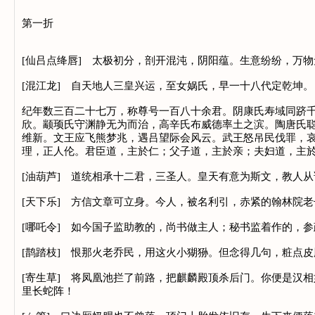
第一折
[仙吕点绛唇] 太极初分，剖开混沌，阴阳蕴。生意纷纷，万
[混江龙] 自天地人三皇兴运，至女娲氏，早一十八代定乾坤。
纪年数三百二十七万，称尊号一百八十余君。阴康氏寿域同跻
欣。颛顼氏守渊静无为而治，高辛氏布威德率土之滨。陶唐氏
维新。文王应飞熊梦兆，遇吕望际会风云。武王怒吊民伐罪，
理，正人伦。君臣道，主於仁；父子道，主於亲；夫妇道，主於
[油葫芦] 道统相承十二君，三圣人。皇天有意为斯文，教人
[天下乐] 方信文章可立身。今人，被名利引，赤紧的翰林院
[哪吒令] 如今国子监助教的，尚书做主人；秘书监着作的，
[鹊踏枝] 恨那火老乔民，用这火小猢狲。但念得几句，粧点皮
[寄生草] 将凤凰池拦了前路，把麒麟殿顶杀后门。你便是汉
里长蛇阵！