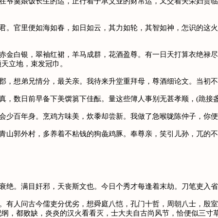
落在爷羹娘饭长生的运，正行着子承父业的财帛运，又交着夫荣妇贵
之君。官里便如海如春，如日如云，其力如轮，其智如神，怎识的这
，赤金白银，翠袖红裙，羊马成群，花酒盈尊。有一日天打算衣绝禄
顶天立地，束发冠巾。
阳郡，想弟兄情分，最关亲。我待来升堂重拜母，尊酒细论文。当初
更真，数日前早备下美馔篘下佳酝。量这些簿人事别无甚孝顺，(跪接
多会少百年身。烹鸡方味美，炊黍却尝新。我做了急喉咙陈仲子，你
上青山郭外村，多养着不粘钱的狗彘鸡豚。奉尊亲，笑引儿孙，兀的
复衰绝。满目奸邪，天丧斯文也。今日个秀才每逢着末劫。刀笔吏入
舌。有人问古今儒吏分优劣，想舜庭八恺，孔门十哲，周朝八士，殷
纪纲，都败缺，炎炎的汉火看看灭，士大夫自古尚风节，恰便似三寸