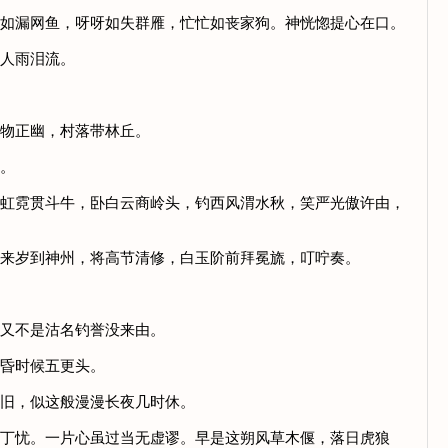
急如漏网鱼，呀呀如失群雁，忙忙如丧家狗。神恍惚提心在口。
城人雨泪流。
景物正幽，村落带林丘。
休。
吐虹霓贯斗牛，卧白云商岭头，钓西风渭水秋，笑严光傲许由，
。来岁到神州，将高节清修，白玉阶前拜冕旒，叮咛奏。
，又不是沽名钓誉没来由。
黄昏时候五更头。
依旧，似这般漫漫长夜几时休。
墓丁忧。一片心虽过当无虚谬。早是这朔风草木偃，落日虎狼