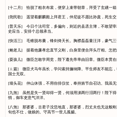
[十二月] 恰脱了粗衣布裳，便穿上束带朝章，拜受了玄纁一
[尧民歌] 遥望着麒麟殿上拜君王，仲尼徒不愿比孙庞，死生
[普天乐] 今日个法司官，多偏向，则近的县丞主簿，不敢望
史应当，安排个总领承当。
[快活三] 毛锥脱布囊，锋剑倚天长。胸襟磊磊量汪洋，豪气三
[鲍老儿] 据着他廉孝忠直节义刚，白身里便合拜头厅相。怎
[耍孩儿] 微臣怎敢学周党，陛下遵先帝率由旧章。微臣本贯
[ㄠ篇] 微臣犬马年虽长，学问索持旛纳降。平生师友不能忘
国士无双。
[墙头花] 仲山休强，不用你排仪仗，奉持旌节自召访。我虽
[九煞] 虽然是失一贤却得一贤，何须用涕两行泪两行！陛下
悄，御车吏意气洋洋。
[八煞] 那婆婆，古君子没恁地直，那婆婆，烈丈夫也无这般
旬也不仕，做娘的。守高节一世儿孤孀。