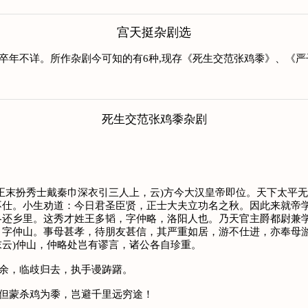
宫天挺杂剧选
生卒年不详。所作杂剧今可知的有6种,现存《死生交范张鸡黍》、《
死生交范张鸡黍杂剧
正末扮秀士戴秦巾深衣引三人上，云)方今大汉皇帝即位。天下太平
不仕。小生劝道：今日君圣臣贤，正士大夫立功名之秋。因此来就帝
各还乡里。这秀才姓王多韬，字仲略，洛阳人也。乃天官主爵都尉兼
字仲山。事母甚孝，待朋友甚信，其严重如居，游不仕进，亦奉母游
正末云)仲山，仲略处岂有谬言，诸公各自珍重。
年余，临歧归去，执手谩踌躇。
若但蒙杀鸡为黍，岂避千里远穷途！