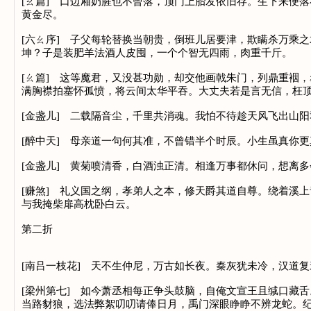
[ㄠ篇] 口边厢奶腥也不曾落，顶门上胎发依旧存。生下来便
黄金尽。
[六ㄠ序] 子父每轮替换当朝贵，倒班儿居要津，欺瞒杀万乘
坤？子是装肥羊法酒人皮囤，一个个智无四雨，肉重千斤。
[ㄠ篇] 这等魔君，又没甚功勋，却交他画戟朱门，列鼎重裀
满胸襟拍塞怀孤愤，将云间太华平吞。大丈夫若是言无信，枉
[金盏儿] 二载隔音尘，千里共消魂。我怕不待趁天风飞出山
[醉中天] 母亲道一句何其准，不曾错半个时辰。小生虽真你
[金盏儿] 黄菊喷清香，白酒浊正清。相逢万事都休问，想离
[赚煞] 礼义国之纲，孝弟人之本，修天爵其道自尊。绕着溪
与我掩柴扉高枕卧白云。
第二折
[南吕一枝花] 天不生仲尼，万古如长夜。秦灰犹未冷，汉道
[梁州第七] 如今萧丞相每正争头鼓脑，自俺文宣王且缄口藏
当路豺狼，选法弊絮叨叨请俸日月，禹门深眼睁睁不辨龙蛇。