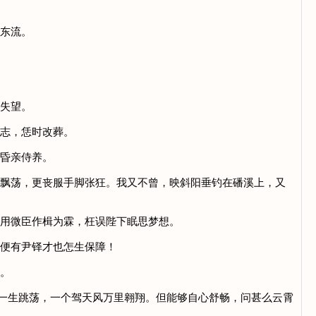
向东流。
人失望。
得志，恁时改葬。
晨昏亲侍养。
魂飘荡，更丧服手脚张狂。我又不曾，映斜阳垂钓在磻溪上，又
。用微臣作楫为霖，枉误陛下眠思梦想。
我便有尹铎才也怎生保障！
忘。
莱一生跳荡，一个驾天风万里翱翔。但能够自心舒畅，问甚么云霄