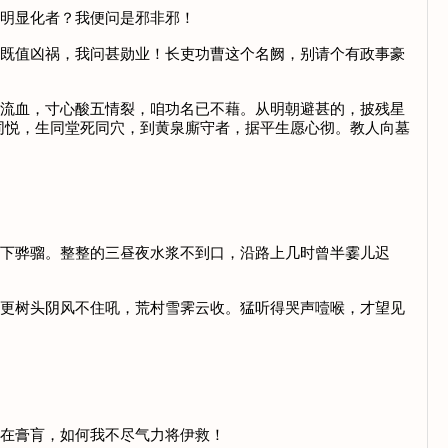
分明显化者？我便问是邪非邪！
他既值凶祸，我问甚勋业！长吏功曹这个名阙，别请个有政事豪
泪流血，寸心酸五情裂，咱功名已不藉。从明朝避甚的，披残星
同悦，生同堂死同穴，到黄泉廝守者，据平生愿心彻。教人向墓
坐下骅骝。整整的三昼夜水浆不到口，沿路上几时曾半霎儿迟
堪更树头阴风不住吼，荒村雪霁云收。猛听得哭声噎喉，才望见
病在膏肓，如何我不尽气力将伊救！