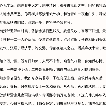
，心无尘垢。想你腹中大才，胸中清风，都变做江山之秀。闪的我急
贤人地惨共天愁。你看树挂尽汝阳城外柳，和这青山一夜也白头。满
你英魂耿耿将咱侯。你志已酬，你将灵圣暂时收。
悄悄荒郊迥野申时候，昏惨惨落日坠城头。残雪又收，寒雁下汀洲。
休！枉把一二千人心落后。便道谁薄谁厚，谁亲谁旧，便道相识到头
风云气，沉埋了经济手。论交游、你都在诸人之右。播英声横宇宙，
过如个万户侯。既今日归休，人死不中留。咱意气相投，你知我心忧
车扣。一来是神明佑，二来是鬼推轴，我自与你革剌剌相拽到坟头。
相知亲眷省僝僽。我如今夜共君章、子征向原上宿。自恨我奔丧来后
床风雨几春秋。只落得坟头上一盏浇奠酒。从今后，再相逢枕席上，
？怎禁那蛩虫儿夜雨泣清秋？你听那寒鸦万点老树头！这几件儿终年
了左右。今日不得已也，且随众还家，到来日绝早到坟头。我与你庐