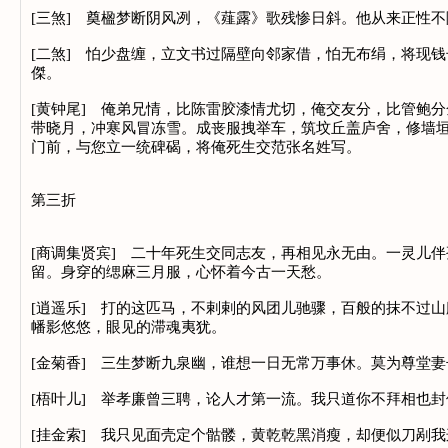
[三煞] 奠楹梦断阴风冽，《薤露》歌残惨日斜。他从来正性
[二煞] 怕少盘缠，立文书过隔壁向邻家借，怕无布绢，将现
傑。
[黄钟尾] 俺弟兄情，比陈雷胶漆情尤切，俺交友分，比管鲍
带晓月，冲寒风冒冻雪。成丧服拽举车，筑坟丘盖庐舍，修墙
门前，与您立一统碑碣，将俺死生交范张名姓写。
第三折
[商调集贤宾] 二十年死生交同志友，再相见永无由。一灵儿
留。身穿的缌麻三月服，心怀着今古一天愁。
[逍遥乐] 打的这匹马，不剌剌的风团儿驰骤，百般的抹不过
幡影悠悠，眼见的滞魂夷犹。
[金菊香] 三生梦断九泉幽，谁想一日无常万事休。莫为尊堂
[梧叶儿] 举孝廉曾三聘，论人才第一流。我只道你不拜相也
[挂金索] 我只见面壳定个骷髅，黄乾乾黑消瘦，却便似刀剐