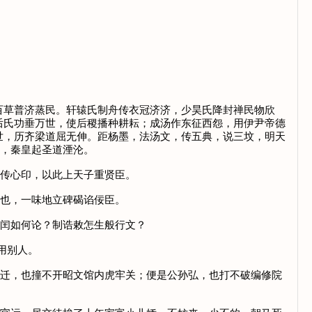
百草普济蒸民。轩辕氏制舟传衣冠济济，少昊氏降封禅民物欣
后氏功垂万世，使后稷播种耕耘；成汤作东征西怨，用伊尹帝德
世，历齐梁道屈无伸。距杨墨，法汤文，传五典，说三坟，明天
灭，秦皇起圣道湮沦。
恕传心印，以此上天子重贤臣。
论也，一味地立碑碣谄佞臣。
正闰如何论？制诰敕怎生般行文？
用别人。
马迁，也撞不开昭文馆内虎牢关；便是公孙弘，也打不破编修院