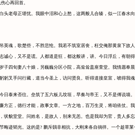
也伤心再回首。
你白头老母正堪忧。我眼中泪和心上愁，这两般儿合辏，似一江春水
。吊英魂，歌楚些，不胜悲怆。我若不筑室居丧，枉交俺那黄泉下故
友志诚心，又不是谎。人都道是狂，都这般讲，讲。今日浮丘，有朝
九岁子四旬妻八十娘，另巍巍分区小院，高耸耸盖座萱堂。我情愿奉
曲躬躬叉手问行藏，道当今圣上，访问贤良。听得道接皇宣，唬得我
，今日泰来否往。垒筑了五六板儿坟垣，早奏与帝王，又不是傅说墙
孝廉方正，德行才能，政事文章。一方之地，百万生灵，将咱依仗。
昂，状貌堂堂。问姓名，是故人，别来无恙。也是我却为官，贵人多
时节晦迹韬光。这的是? 鹏斥鷃非相抗，大刚来各自徜徉。一个趁草