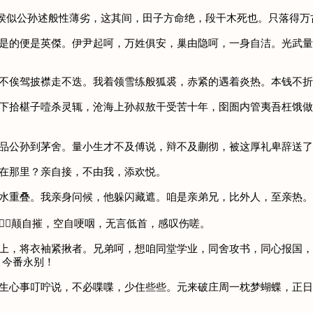
魏文侯似公孙述般性薄劣，这其间，田子方命绝，段干木死也。只落得
处是的便是英傑。伊尹起呵，万姓俱安，巢由隐呵，一身自洁。光武
早不俟驾披襟走不迭。我着领雪练般狐裘，赤紧的遇着炎热。本钱不
树下拾椹子噎杀灵辄，沧海上孙叔敖干受苦十年，囹圄内管夷吾枉饿
一品公孙到茅舍。量小生才不及傅说，辩不及蒯彻，被这厚礼卑辞送
。在那里？亲自接，不由我，添欢悦。
，水重叠。我亲身问候，他躲闪藏遮。咱是亲弟兄，比外人，至亲热。
颠自摧，空自哽咽，无言低首，感叹伤嗟。
闭上，将衣袖紧揪者。兄弟呵，想咱同堂学业，同舍攻书，同心报国
，今番永别！
平生心事叮咛说，不必喋喋，少住些些。元来破庄周一枕梦蝴蝶，正日