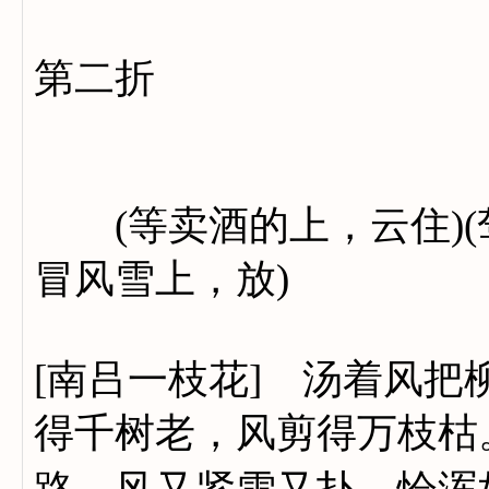
第二折
(等卖酒的上，云住)(
冒风雪上，放)
[南吕一枝花] 汤着风
得千树老，风剪得万枝枯