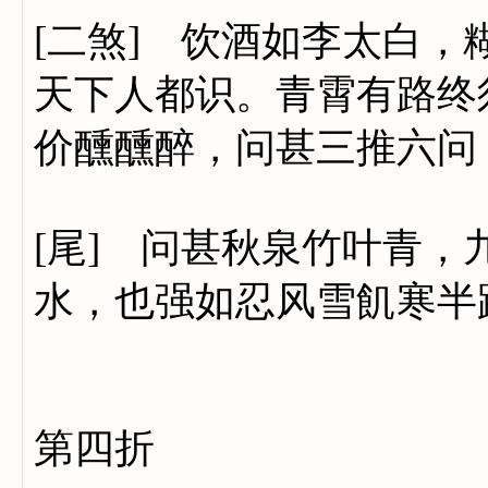
[二煞] 饮酒如李太白
天下人都识。青霄有路终
价醺醺醉，问甚三推六问
[尾] 问甚秋泉竹叶青
水，也强如忍风雪飢寒半
第四折