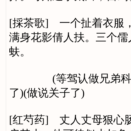
[採茶歌] 一个扯着衣
满身花影倩人扶。三个儒
蚨。
(等驾认做兄弟科)(
了)(做说关子了)
[红芍药] 丈人丈母狠