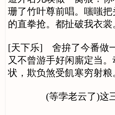
珊了竹叶尊前唱。嗤嗤把
的直拳抢。都扯破我衣裳
[天下乐] 舍拚了今番
又不曾游手好闲廝定当。
状，欺负煞受飢寒穷射粮
(等孛老云了)这三