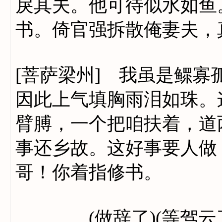
戾其夫。他可待似水如鱼
书。倚官强拆散俺妻夫，
[菩萨梁州] 我虽是鳏
因此上气填胸雨泪如珠。
臂膊，一个把咱扶着，道
事还乡故。这好事要人做
哥！你着指修书。
(做辞了)(等驾云了