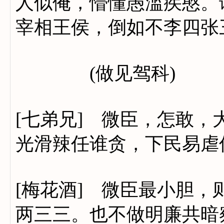
人似俺，懵懂愚滥疾憨。
宰相王侯，倒如不李四张
(做见驾科)
[七弟兄] 微臣，怎敢
光滑辣任谁贪，下民易虐
[梅花酒] 微臣最小胆
两三三。也不做明廉共暗