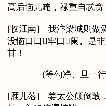
高后恼儿唵，禄重自忒贪
[收江南] 我汴梁城则
没恼口口牢口阑。是
甘！
(等勾净、旦一行上
[雁儿落] 姜太公颠倒