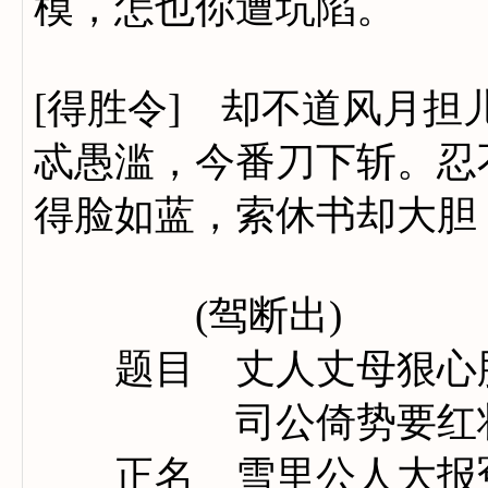
模，怎也你遭坑陷。
[得胜令] 却不道风月
忒愚滥，今番刀下斩。忍
得脸如蓝，索休书却大胆
(驾断出)
题目 丈人丈母狠心
司公倚势要红
正名 雪里公人大报