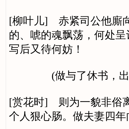
[柳叶儿] 赤紧司公他
的、唬的魂飘荡，何处呈
写后又待何妨！
(做与了休书，出来
[赏花时] 则为一貌非
个人狠心肠。做夫妻四年