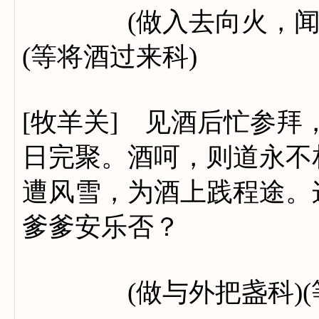
(做入去向火，闻得酒
(等将酒过来科)
[牧羊关] 见酒后忙参
日完聚。酒呵，则道永不
遭风雪，为酒上践程途。
爹爹安乐否？
(做与外把盏科)(等