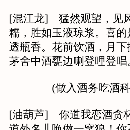
[混江龙] 猛然观望，
糯，胜如玉液琼浆。喜的
透瓶香。花前饮酒，月下
茅舍中酒甕边喇登哩登唱
(做入酒务吃酒科)(
[油葫芦] 你道我恋酒
道外名儿唤做一窝狼！你