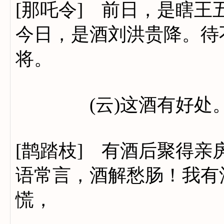
[那吒令] 前日，是瞎
今日，是酒刘洪贵降。待
将。
(云)这酒有好处
[鹊踏枝] 有酒后聚得
语常言，酒解愁肠！我有
慌，