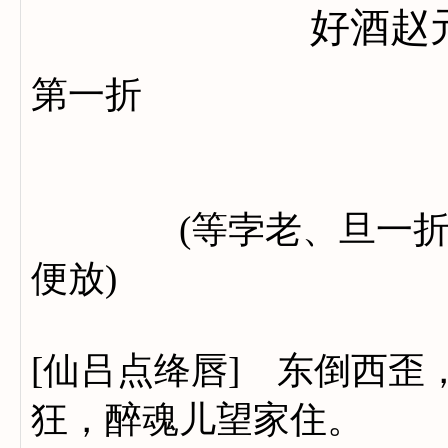
好酒赵
第一折
(等孛老、旦一折了)
便放)
[仙吕点绛唇] 东倒西
狂，醉魂儿望家住。