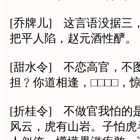
[乔牌儿] 这言语没据
把平人陷，赵元酒性酽。
[甜水令] 不恋高官，
担﹖你道相逢，□□□□，
[折桂令] 不做官我怕
风云，虎有山岩。子怕虎