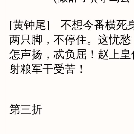
[黄钟尾] 不想今番横
两只脚，不停住。这忧愁
怎声扬，忒负屈！赵上皇
射粮军干受苦！
第三折