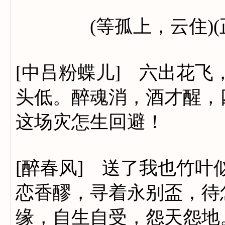
(等孤上，云住)(正
[中吕粉蝶儿] 六出花
头低。醉魂消，酒才醒，
这场灾怎生回避！
[醉春风] 送了我也竹
恋香醪，寻着永别盃，待
缘，自生自受，怨天怨地