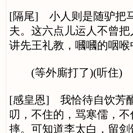
[隔尾] 小人则是随驴
夫。这六点儿运人不曾把
讲先王礼教，嘓嘓的咽喉
(等外廝打了)(听住)
[感皇恩] 我恰待自饮
叨，不住的，骂寒儒，不
摔。可知道李太白，留剑