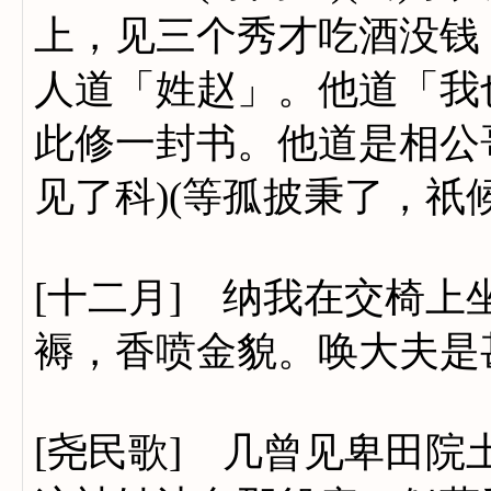
上，见三个秀才吃酒没钱
人道「姓赵」。他道「我
此修一封书。他道是相公哥
见了科)(等孤披秉了，祇候
[十二月] 纳我在交椅
褥，香喷金貌。唤大夫是
[尧民歌] 几曾见卑田