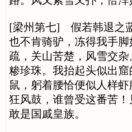
路。风又紧雪又扑，恰浑
[梁州第七] 假若韩退
也不肯骑驴，冻得我手脚
疏，关山苦楚，风雪交杂
糁珍珠。我抬起头似出窟
鼠，躬着腰恰便似人样虾
狂风鼓，谁曾受这番苦！
敢是国戚皇族。