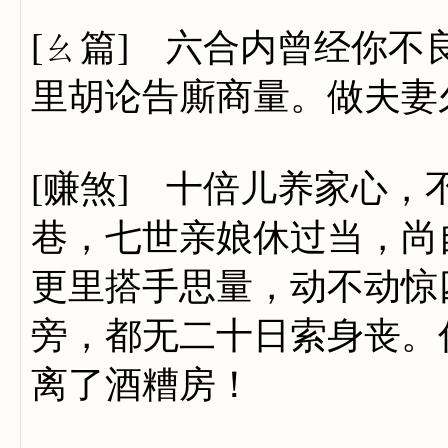
[ㄠ篇] 六合内曾经你
里胡论告廝商量。做夫妻
[赚煞] 十倍儿养家心
巷，七世亲娘休过当，尚
更里搭手思量，动不动惊
旁，都无二十日索身丧。
离了酒糟房！