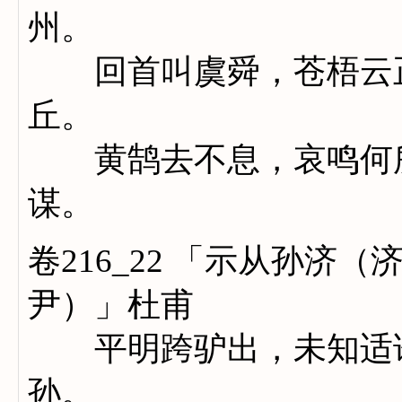
州。
回首叫虞舜，苍梧云正
丘。
黄鹄去不息，哀鸣何所
谋。
卷216_22 「示从孙济
尹）」杜甫
平明跨驴出，未知适谁
孙。