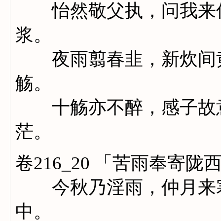
怡然敬父执，问我来何
浆。
夜雨翦春韭，新炊间黄
觞。
十觞亦不醉，感子故意
茫。
卷216_20 「苦雨奉寄
今秋乃淫雨，仲月来寒
中。