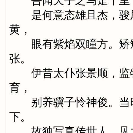
吾闻天子之马走千里，
是何意态雄且杰，骏尾
黄，
眼有紫焰双瞳方。矫矫
张。
伊昔太仆张景顺，监牧
育，
别养骥子怜神俊。当时
下。
故独写真传世人，见之