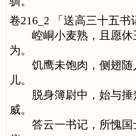
驯。
卷216_2 「送高三十五
崆峒小麦熟，且愿休王
为。
饥鹰未饱肉，侧翅随人
儿。
脱身簿尉中，始与捶楚
威。
答云一书记，所愧国士