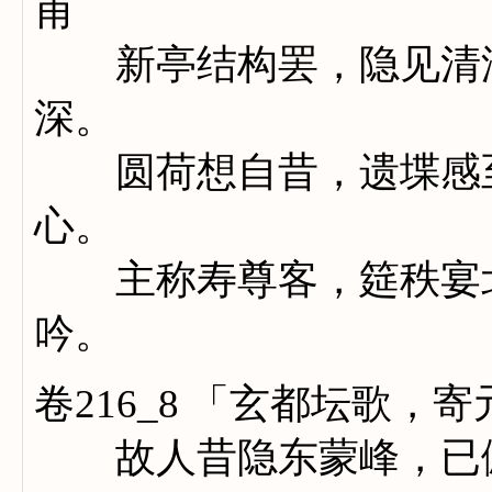
甫
新亭结构罢，隐见清湖
深。
圆荷想自昔，遗堞感至
心。
主称寿尊客，筵秩宴北
吟。
卷216_8 「玄都坛歌，
故人昔隐东蒙峰，已佩