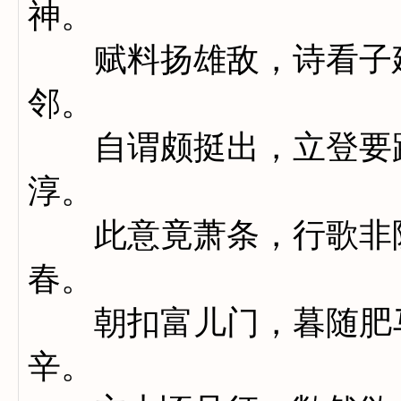
神。
赋料扬雄敌，诗看子建
邻。
自谓颇挺出，立登要路
淳。
此意竟萧条，行歌非隐
春。
朝扣富儿门，暮随肥马
辛。