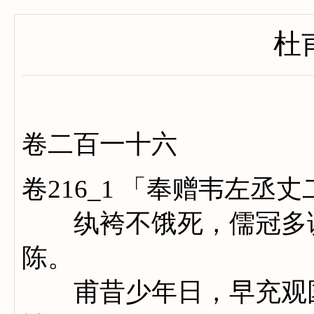
杜
卷二百一十六
卷216_1 「奉赠韦左丞
纨袴不饿死，儒冠多误
陈。
甫昔少年日，早充观国