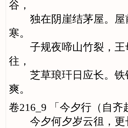
谷，
独在阴崖结茅屋。屋前
寒。
子规夜啼山竹裂，王母
往，
芝草琅玕日应长。铁锁
爽。
卷216_9 「今夕行（
今夕何夕岁云徂，更长