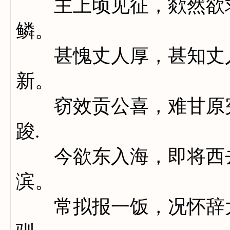
主上顷见征，欻然欲求
鳞。
甚愧丈人厚，甚知丈人
新。
窃效贡公喜，难甘原宪
踆.
今欲东入海，即将西去
滨。
常拟报一饭，况怀辞大