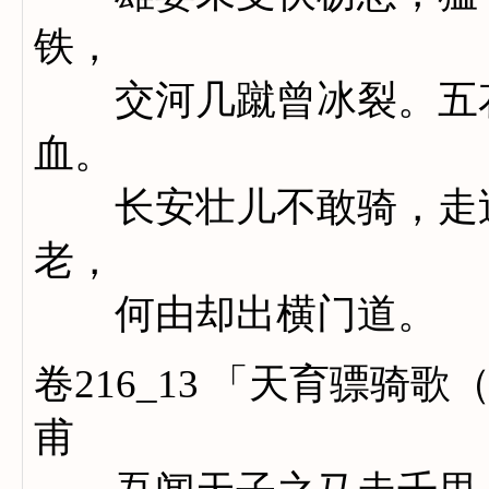
铁，
交河几蹴曾冰裂。五花
血。
长安壮儿不敢骑，走过
老，
何由却出横门道。
卷216_13 「天育骠
甫