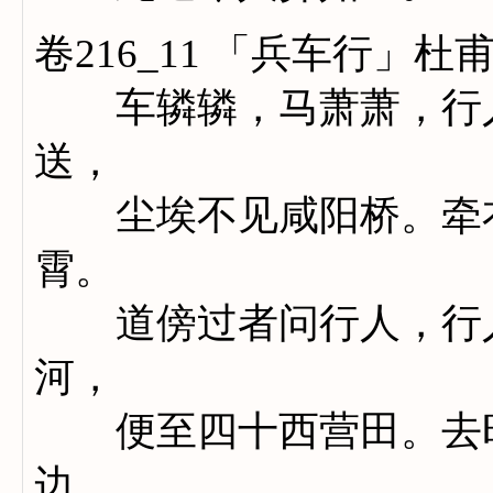
卷216_11 「兵车行」杜
车辚辚，马萧萧，行人
送，
尘埃不见咸阳桥。牵衣
霄。
道傍过者问行人，行人
河，
便至四十西营田。去时
边。