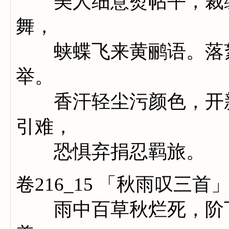
美人细意熨帖平，裁缝
舞，
蛱蝶飞来黄鹂语。落絮
举。
香汗轻尘污颜色，开新
引难，
恐惧弃捐忍羁旅。
卷216_15 「秋雨叹三首
雨中百草秋烂死，阶下