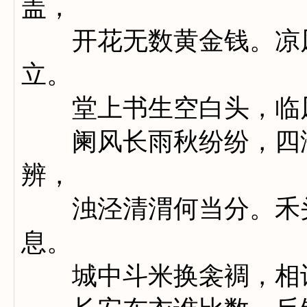
盖，
开花无数黄金钱。凉风
立。
堂上书生空白头，临风
阑风长雨秋纷纷，四海
辨，
浊泾清渭何当分。禾头
息。
城中斗米换衾裯，相许