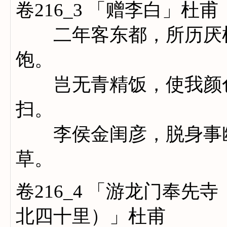
卷216_3 「赠李白」杜甫
二年客东都，所历厌机
饱。
岂无青精饭，使我颜色
扫。
李侯金闺彦，脱身事幽
草。
卷216_4 「游龙门奉
北四十里）」杜甫