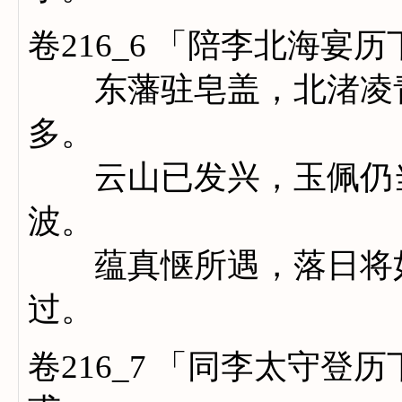
卷216_6 「陪李北海宴
东藩驻皂盖，北渚凌青
多。
云山已发兴，玉佩仍当
波。
蕴真惬所遇，落日将如
过。
卷216_7 「同李太守