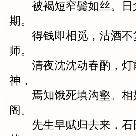
被褐短窄鬓如丝。日籴
期。
得钱即相觅，沽酒不复
师。
清夜沈沈动春酌，灯前
神，
焉知饿死填沟壑。相如
阁。
先生早赋归去来，石田