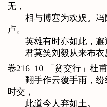
无，
相与博塞为欢娱。冯陵
卢。
英雄有时亦如此，邂逅
君莫笑刘毅从来布衣愿
卷216_10 「贫交行」杜
翻手作云覆手雨，纷纷
时交，
此道今人弃如土。