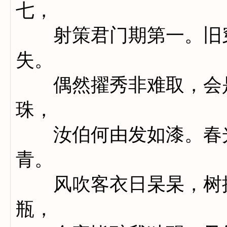
七，
射策君门期第一。旧穿
失。
偶然擢秀非难取，会是
珠，
汝伯何由发如漆。春光
青。
风吹客衣日杲杲，树搅
瓶，