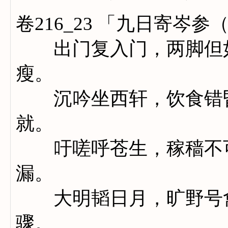
卷216_23 「九日寄岑
出门复入门，两脚但如
瘦。
沉吟坐西轩，饮食错昏
就。
吁嗟呼苍生，稼穑不可
漏。
大明韬日月，旷野号禽
骤。