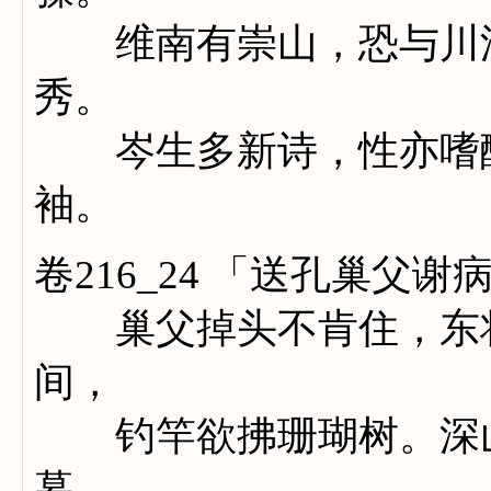
维南有崇山，恐与川浸
秀。
岑生多新诗，性亦嗜醇
袖。
卷216_24 「送孔巢父
巢父掉头不肯住，东将
间，
钓竿欲拂珊瑚树。深山
暮。