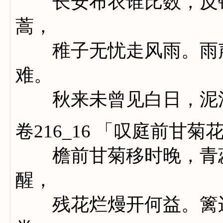
长安布衣谁比数，反锁
蒿，
稚子无忧走风雨。雨声
难。
秋来未曾见白日，泥污
卷216_16 「叹庭前甘菊
檐前甘菊移时晚，青蕊
醒，
残花烂熳开何益。篱边