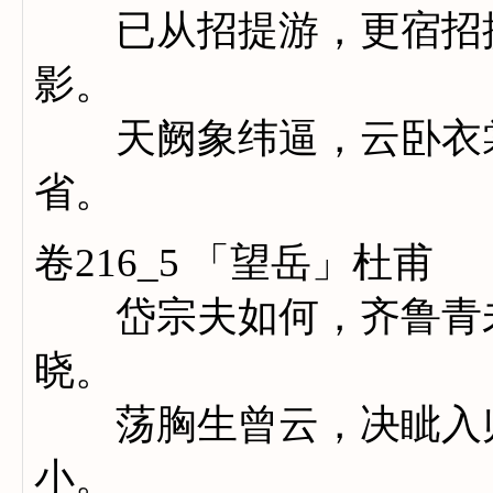
已从招提游，更宿招提
影。
天阙象纬逼，云卧衣裳
省。
卷216_5 「望岳」杜甫
岱宗夫如何，齐鲁青未
晓。
荡胸生曾云，决眦入归
小。