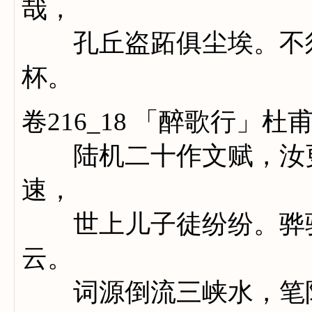
哉，
孔丘盗跖俱尘埃。不须
杯。
卷216_18 「醉歌行」杜
陆机二十作文赋，汝更
速，
世上儿子徒纷纷。骅骝
云。
词源倒流三峡水，笔阵