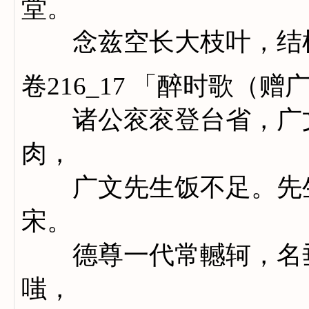
堂。
念兹空长大枝叶，结根
卷216_17 「醉时歌（
诸公衮衮登台省，广文
肉，
广文先生饭不足。先生
宋。
德尊一代常轗轲，名垂
嗤，