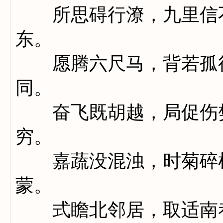
所思碍行潦，九里信不
东。
愿腾六尺马，背若孤征
同。
奋飞既胡越，局促伤樊
穷。
嘉蔬没混浊，时菊碎榛
蒙。
式瞻北邻居，取适南巷