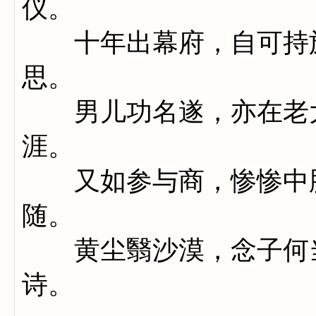
仪。
十年出幕府，自可持旌
思。
男儿功名遂，亦在老大
涯。
又如参与商，惨惨中肠
随。
黄尘翳沙漠，念子何当
诗。