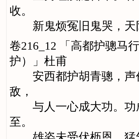
收。
新鬼烦冤旧鬼哭，天阴
卷216_12 「高都护骢
护）」杜甫
安西都护胡青骢，声价
敌，
与人一心成大功。功成
至。
雄姿未受伏枥恩，猛气