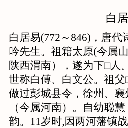
白
白居易(772～846)，
吟先生。祖籍太原(今属山
陕西渭南），遂为下□人
世称白傅、白文公。祖父
做过彭城县令，徐州、襄
（今属河南）。自幼聪慧
韵。11岁时,因两河藩镇