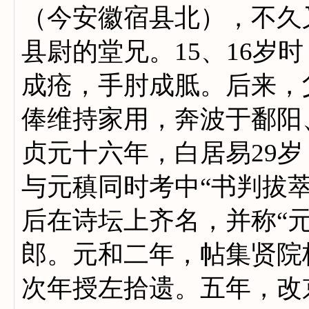
（今安徽宿县北），不久
县尉的堂兄。15、16岁
成疮，手肘成胝。后来，
俸维持家用，奔波于鄱阳
贞元十六年，白居易29岁，
与元稹同时考中“书判拔
后在诗坛上齐名，并称“元白
郎。元和二年，帖集贤院
次年授左拾遗。五年，改