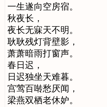
一生遂向空房宿。
秋夜长，
夜长无寐天不明。
耿耿残灯背壁影，
萧萧暗雨打窗声。
春日迟，
日迟独坐天难暮。
宫莺百啭愁厌闻，
梁燕双栖老休妒。