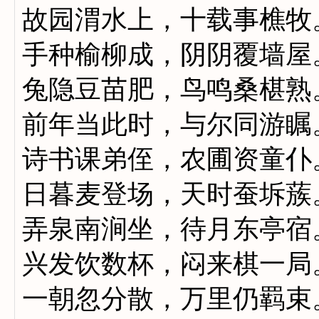
故园渭水上，十载事樵牧
手种榆柳成，阴阴覆墙屋
兔隐豆苗肥，鸟鸣桑椹熟
前年当此时，与尔同游瞩
诗书课弟侄，农圃资童仆
日暮麦登场，天时蚕坼蔟
弄泉南涧坐，待月东亭宿
兴发饮数杯，闷来棋一局
一朝忽分散，万里仍羁束