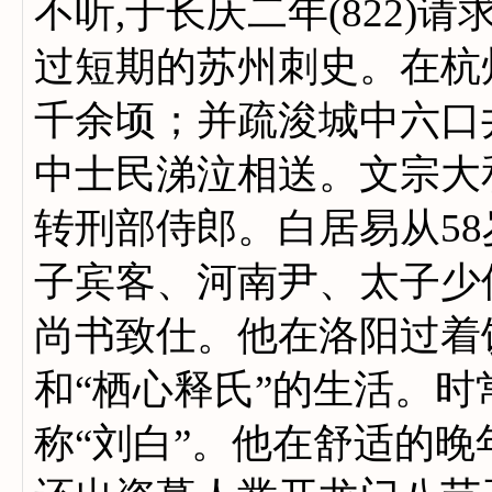
不听,于长庆二年(822
过短期的苏州刺史。在杭
千余顷；并疏浚城中六口
中士民涕泣相送。文宗大和
转刑部侍郎。白居易从58
子宾客、河南尹、太子少傅
尚书致仕。他在洛阳过着
和“栖心释氏”的生活。
称“刘白”。他在舒适的晚