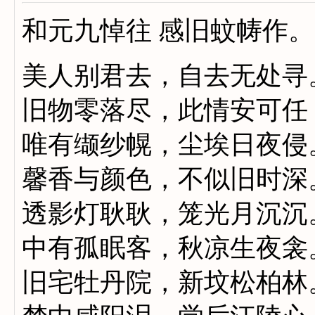
和元九悼往 感旧蚊帱作。
美人别君去，自去无处寻
旧物零落尽，此情安可任
唯有缬纱幌，尘埃日夜侵
馨香与颜色，不似旧时深
透影灯耿耿，笼光月沉沉
中有孤眠客，秋凉生夜衾
旧宅牡丹院，新坟松柏林