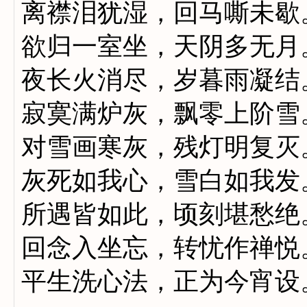
离襟泪犹湿，回马嘶未歇
欲归一室坐，天阴多无月
夜长火消尽，岁暮雨凝结
寂寞满炉灰，飘零上阶雪
对雪画寒灰，残灯明复灭
灰死如我心，雪白如我发
所遇皆如此，顷刻堪愁绝
回念入坐忘，转忧作禅悦
平生洗心法，正为今宵设