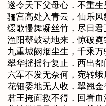
遂令天下父母心，不重生
骊宫高处入青云，仙乐风
缓歌慢舞凝丝竹，尽日君
渔阳鼙鼓动地来，惊破霓
九重城阙烟尘生，千乘万
翠华摇摇行复止，西出都
六军不发无奈何，宛转蛾
花钿委地无人收，翠翘金
君王掩面救不得，回看血