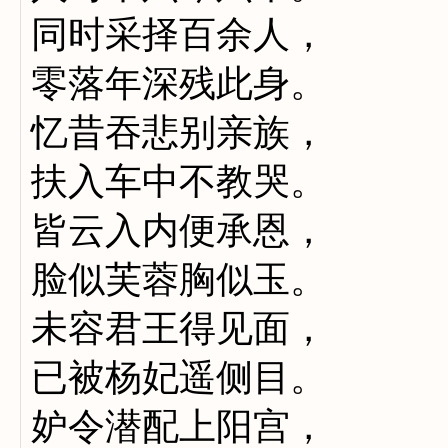
同时采择百余人，
零落年深残此身。
忆昔吞悲别亲族，
扶入车中不教哭。
皆云入内便承恩，
脸似芙蓉胸似玉。
未容君王得见面，
已被杨妃遥侧目。
妒令潜配上阳宫，