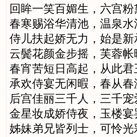
回眸一笑百媚生，六宫粉
春寒赐浴华清池，温泉水
侍儿扶起娇无力，始是新
云鬓花颜金步摇，芙蓉帐
春宵苦短日高起，从此君
承欢侍宴无闲暇，春从春
后宫佳丽三千人，三千宠
金星妆成娇侍夜，玉楼宴
姊妹弟兄皆列士，可怜光