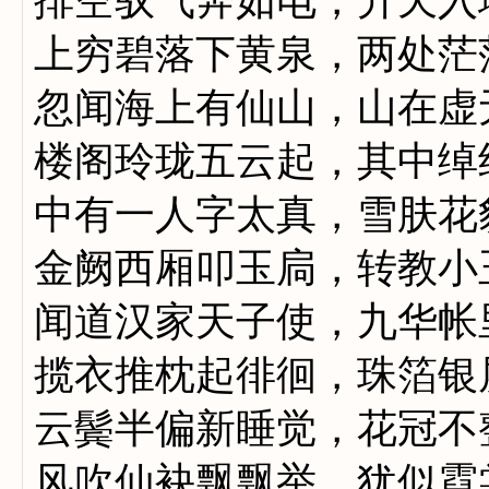
排空驭气奔如电，升天入
上穷碧落下黄泉，两处茫
忽闻海上有仙山，山在虚
楼阁玲珑五云起，其中绰
中有一人字太真，雪肤花
金阙西厢叩玉扃，转教小
闻道汉家天子使，九华帐
揽衣推枕起徘徊，珠箔银
云鬓半偏新睡觉，花冠不
风吹仙袂飘飘举，犹似霓