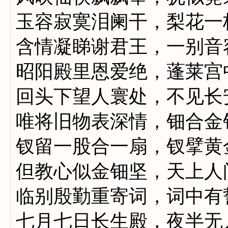
玉容寂寞泪阑干，梨花一
含情凝睇谢君王，一别音
昭阳殿里恩爱绝，蓬莱宫
回头下望人寰处，不见长
唯将旧物表深情，钿合金
钗留一股合一扇，钗擘黄
但教心似金钿坚，天上人
临别殷勤重寄词，词中有
七月七日长生殿，夜半无