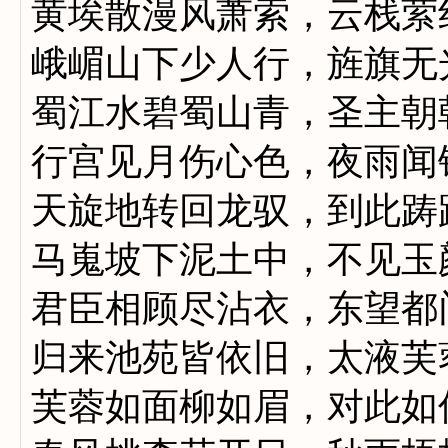
黄埃散漫风萧索，云栈萦
峨嵋山下少人行，旌旗无
蜀江水碧蜀山青，圣主朝
行宫见月伤心色，夜雨闻
天旋地转回龙驭，到此踌
马嵬坡下泥土中，不见玉
君臣相顾尽沾衣，东望都
归来池苑皆依旧，太液芙
芙蓉如面柳如眉，对此如