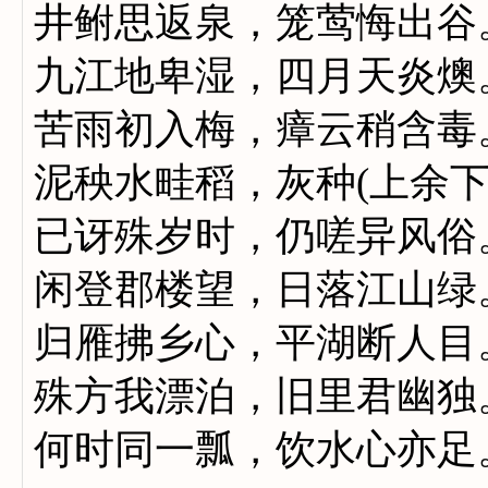
井鲋思返泉，笼莺悔出谷
九江地卑湿，四月天炎燠
苦雨初入梅，瘴云稍含毒
泥秧水畦稻，灰种(上余下
已讶殊岁时，仍嗟异风俗
闲登郡楼望，日落江山绿
归雁拂乡心，平湖断人目
殊方我漂泊，旧里君幽独
何时同一瓢，饮水心亦足