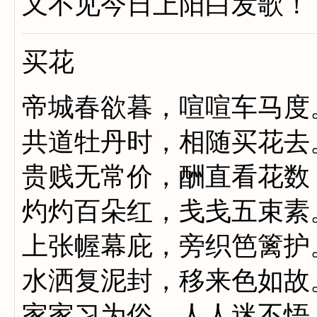
又不见今日上阳白发歌！
买花
帝城春欲暮，喧喧车马度
共道牡丹时，相随买花去
贵贱无常价，酬直看花数
灼灼百朵红，戋戋五束素
上张幄幕庇，旁织笆篱护
水洒复泥封，移来色如故
家家习为俗，人人迷不悟