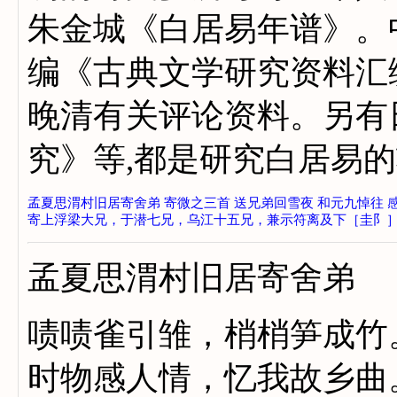
朱金城《白居易年谱》。中
编《古典文学研究资料汇
晚清有关评论资料。另有
究》等,都是研究白居
孟夏思渭村旧居寄舍弟
寄微之三首
送兄弟回雪夜
和元九悼往 
寄上浮梁大兄，于潜七兄，乌江十五兄，兼示符离及下［圭阝
孟夏思渭村旧居寄舍弟
啧啧雀引雏，梢梢笋成竹
时物感人情，忆我故乡曲