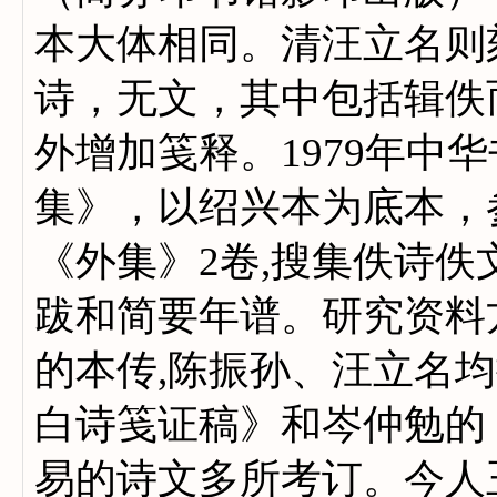
本大体相同。清汪立名则
诗，无文，其中包括辑佚
外增加笺释。1979年中
集》，以绍兴本为底本，
《外集》2卷,搜集佚诗
跋和简要年谱。研究资料
的本传,陈振孙、汪立名
白诗笺证稿》和岑仲勉的
易的诗文多所考订。今人