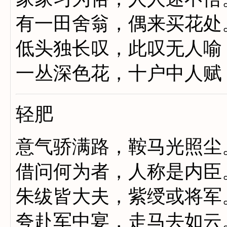
有一田舍翁，偶来买花处
低头独长叹，此叹无人喻
一丛深色花，十户中人赋
轻肥
意气骄满路，鞍马光照尘
借问何为者，人称是内臣
朱绂皆大夫，紫绶或将军
夸赴军中宴，走马去如云