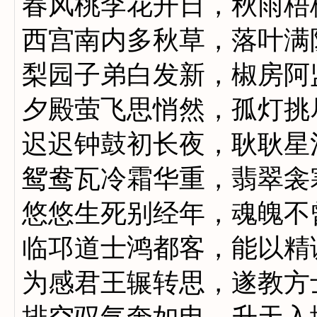
春风桃李花开日，秋雨梧
西宫南内多秋草，落叶满
梨园子弟白发新，椒房阿
夕殿萤飞思悄然，孤灯挑
迟迟钟鼓初长夜，耿耿星
鸳鸯瓦冷霜华重，翡翠衾
悠悠生死别经年，魂魄不
临邛道士鸿都客，能以精
为感君王辗转思，遂教方