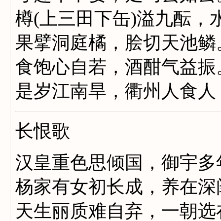
樽(上三田下缶)溢九酝，
果擘洞庭橘，脍切天池鳞
食饱心自若，酒酣气益振
是岁江南旱，衢州人食人
长恨歌
汉皇重色思倾国，御宇多
杨家有女初长成，养在深
天生丽质难自弃，一朝选